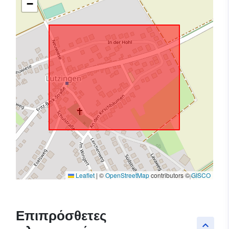
−
Leaflet
|
©
OpenStreetMap
contributors ©
GISCO
Επιπρόσθετες
keyboard_arrow_up