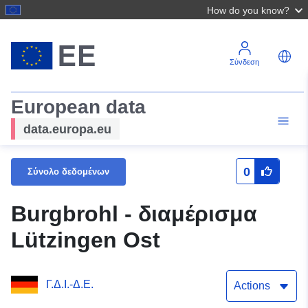
How do you know?
Σύνδεση
European data
data.europa.eu
0
Σύνολο δεδομένων
Burgbrohl - διαμέρισμα
Lützingen Ost
Γ.Δ.Ι.-Δ.Ε.
Actions