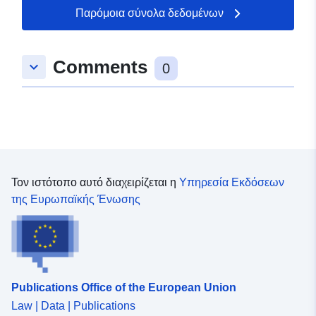
50.4651 ], [ 7.27988,
Παρόμοια σύνολα δεδομένων
50.4679 ] ]
Τύπος:
Polygon
Comments
keyboard_arrow_down
0
uriRef:
http://data.europa.eu/88u/dataset
c3e9-c11c-e782-11c3db3bf1a4
Τον ιστότοπο αυτό διαχειρίζεται η
Υπηρεσία Εκδόσεων
της Ευρωπαϊκής Ένωσης
Publications Office of the European Union
Law | Data | Publications