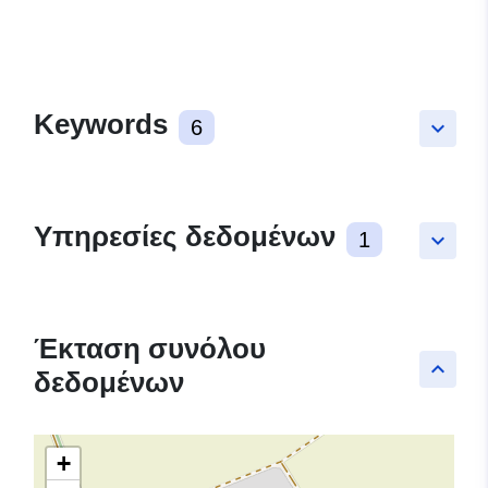
Keywords
6
keyboard_arrow_down
Υπηρεσίες δεδομένων
1
keyboard_arrow_down
Έκταση συνόλου
keyboard_arrow_up
δεδομένων
+