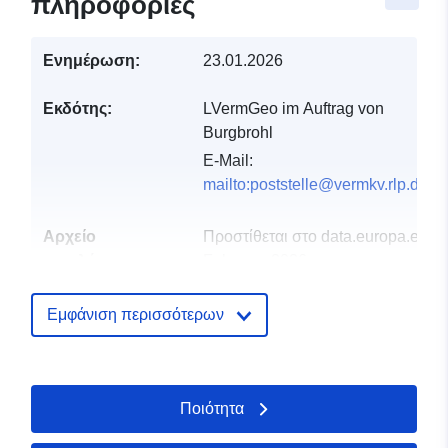
πληροφορίες
Ενημέρωση:
23.01.2026
Εκδότης:
LVermGeo im Auftrag von
Burgbrohl
E-Mail:
mailto:poststelle@vermkv.rlp.de
Αρχείο
Προστίθεται στο data.europa.eu:
2
καταλόγου:
February 2026
Επικαιροποιήθηκε στα data.europa
04 August 2026
Εμφάνιση περισσότερων
Χωρικός:
Συντεταγμένες:
[ [ 7.27988,
50.4679 ], [ 7.28536,
Ποιότητα
50.4679 ], [ 7.28536,
50.4651 ], [ 7.27988,