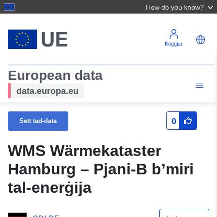
How do you know?
Illoggjar
European data
data.europa.eu
0
Sett tad-data
WMS Wärmekataster
Hamburg – Pjani-B b’miri
tal-enerġija