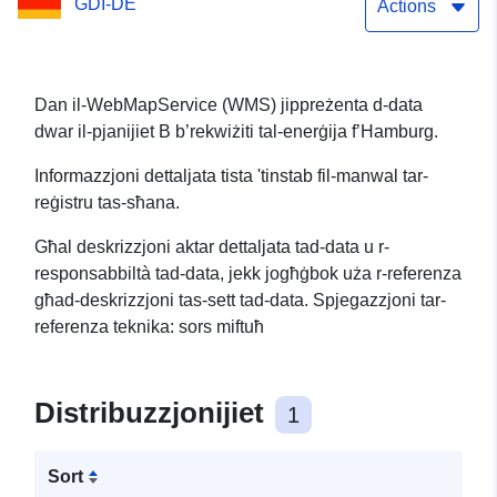
GDI-DE
Actions
Dan il-WebMapService (WMS) jippreżenta d-data
dwar il-pjanijiet B b’rekwiżiti tal-enerġija f’Hamburg.
Informazzjoni dettaljata tista 'tinstab fil-manwal tar-
reġistru tas-sħana.
Għal deskrizzjoni aktar dettaljata tad-data u r-
responsabbiltà tad-data, jekk jogħġbok uża r-referenza
għad-deskrizzjoni tas-sett tad-data. Spjegazzjoni tar-
referenza teknika: sors miftuħ
Distribuzzjonijiet
1
Sort