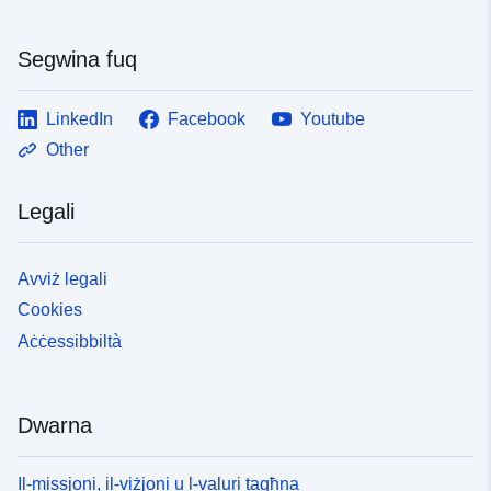
uriRef:
http://data.europa.eu/88u/dataset
0332-4070-8edd-6208d65b3f99
Segwina fuq
LinkedIn
Facebook
Youtube
Other
Legali
Avviż legali
Cookies
Aċċessibbiltà
Dwarna
Il-missjoni, il-viżjoni u l-valuri tagħna