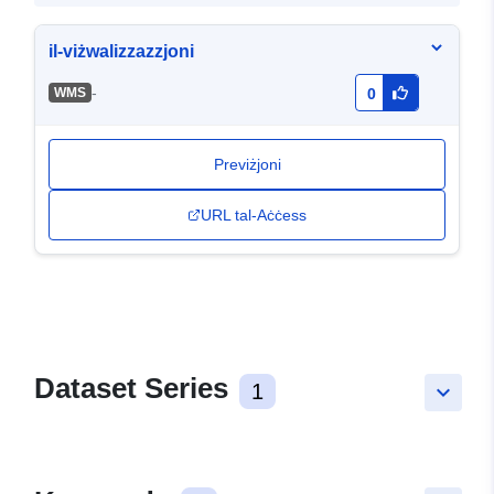
il-viżwalizzazzjoni
-
WMS
0
Previżjoni
URL tal-Aċċess
Dataset Series
1
keyboard_arrow_down