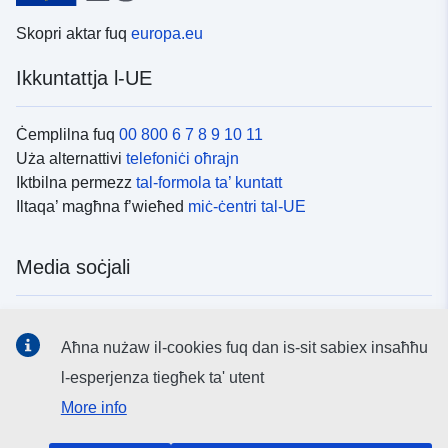
Skopri aktar fuq
europa.eu
Ikkuntattja l-UE
Ċemplilna fuq
00 800 6 7 8 9 10 11
Uża alternattivi
telefoniċi oħrajn
Iktbilna permezz
tal-formola ta’ kuntatt
Iltaqa’ magħna f’wieħed
miċ-ċentri tal-UE
Media soċjali
Fittex mezzi
tal-media soċjali tal-UE
Aħna nużaw il-cookies fuq dan is-sit sabiex insaħħu
l-esperjenza tiegħek ta' utent
L-istituzzjonijiet u l-korpi tal-UE
More info