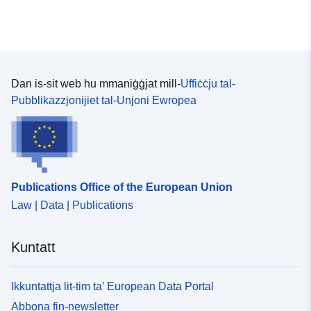
Aġġornat fuq data.europa.eu:
04 August 2026
Spazjali:
Koordinati:
[ [ 9.7669929,
53.7027385 ], [ 10.2119684,
Dan is-sit web hu mmaniġġjat mill-
Uffiċċju tal-
53.7027385 ], [ 10.2119684,
Pubblikazzjonijiet tal-Unjoni Ewropea
53.4565541 ], [ 9.7669929,
53.4565541 ], [ 9.7669929,
53.7027385 ] ]
Tip:
Polygon
Koordinati:
[ [ 8.420551,
Publications Office of the European Union
53.964153 ], [ 10.326304,
Law | Data | Publications
53.964153 ], [ 10.326304,
53.394985 ], [ 8.420551,
Kuntatt
53.394985 ], [ 8.420551,
53.964153 ] ]
Tip:
Polygon
Ikkuntattja lit-tim ta’ European Data Portal
Abbona fin-newsletter