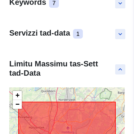
Keywords
7
keyboard_arrow_down
Servizzi tad-data
1
keyboard_arrow_down
Limitu Massimu tas-Sett
keyboard_arrow_up
tad-Data
+
−