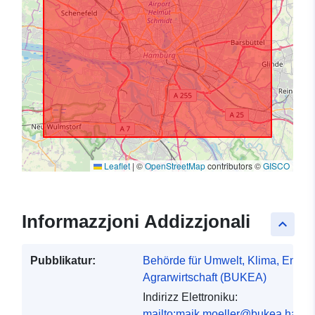
Leaflet
|
©
OpenStreetMap
contributors ©
GISCO
Informazzjoni Addizzjonali
keyboard_arrow_up
Pubblikatur:
Behörde für Umwelt, Klima, Energ
Agrarwirtschaft (BUKEA)
Indirizz Elettroniku:
mailto:maik.moeller@bukea.hamb