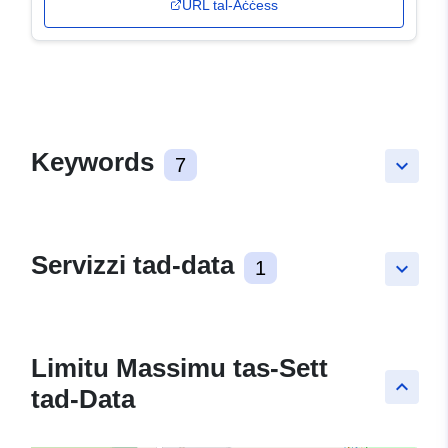
URL tal-Aċċess
Keywords
7
keyboard_arrow_down
Servizzi tad-data
1
keyboard_arrow_down
Limitu Massimu tas-Sett
keyboard_arrow_up
tad-Data