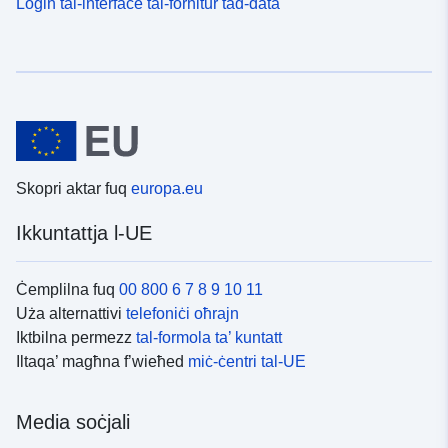
Login tal-interface tal-fornitur tad-data
Skopri aktar fuq
europa.eu
Ikkuntattja l-UE
Ċemplilna fuq
00 800 6 7 8 9 10 11
Uża alternattivi
telefoniċi oħrajn
Iktbilna permezz
tal-formola ta’ kuntatt
Iltaqa’ magħna f’wieħed
miċ-ċentri tal-UE
Media soċjali