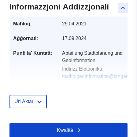
Informazzjoni Addizzjonali
keyboard_arrow_up
Maħluq:
29.04.2021
Aġġornati:
17.09.2024
Punti ta' Kuntatt:
Abteilung Stadtplanung und
Geoinformation
Indirizz Elettroniku:
mailto:geoinformation@langenha
Indirizz:
Marktplatz 1, Langenhage
30853, Deutschland
URL:
https://geodaten.langenhage
Uri Aktar
Reġistru tal-
Miżjud ma’ data.europa.eu:
Katalgu:
21 February 2026
Kwalità
Aġġornat fuq data.europa.eu: