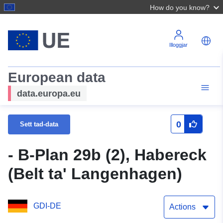
How do you know?
Illoggjar
European data
data.europa.eu
0
Sett tad-data
- B-Plan 29b (2), Habereck
(Belt ta' Langenhagen)
GDI-DE
Actions