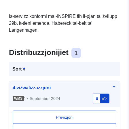
Is-servizz konformi mal-INSPIRE fih il-pjan ta’ żvilupp
29b, it-tieni emenda, Habereck tal-belt ta’
Langenhagen
Distribuzzjonijiet
1
Sort
il-viżwalizzazzjoni
17 September 2024
WMS
0
Previżjoni