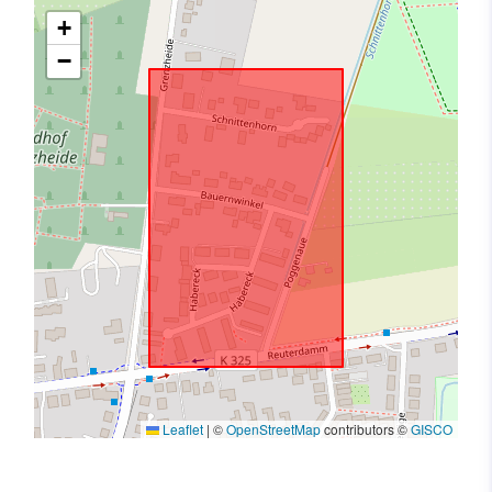
+
−
Leaflet
|
©
OpenStreetMap
contributors ©
GISCO