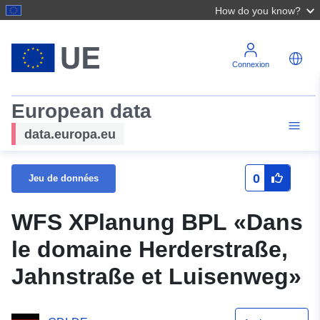
How do you know?
Connexion
European data
data.europa.eu
0
Jeu de données
WFS XPlanung BPL «Dans
le domaine Herderstraße,
Jahnstraße et Luisenweg»