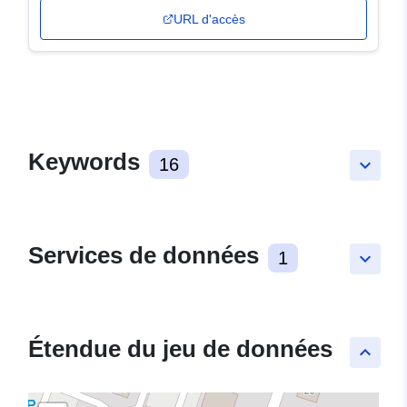
URL d'accès
Keywords
16
keyboard_arrow_down
Services de données
1
keyboard_arrow_down
Étendue du jeu de données
keyboard_arrow_up