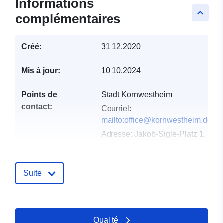
Informations
keyboard_arrow_up
complémentaires
Créé:
31.12.2020
Mis à jour:
10.10.2024
Points de
Stadt Kornwestheim
contact:
Courriel:
mailto:office@kornwestheim.de
Adresse:
Jakob-Sigle-Platz 1,
Kornwestheim, 70806,
Deutschland
URL:
Suite
http://www.kornwestheim.de/
Compte rendu du
Ajoutée à data.europa.eu:
21
Qualité
catalogue:
February 2026