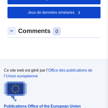
Mise à jour sur data.europa.eu:
04 August 2026
Jeux de données similaires
spatial:
Coordonnées:
[ [ 9.178049,
Comments
keyboard_arrow_down
48.8665343 ], [ 9.178977,
0
48.8665343 ], [ 9.178977,
48.865728 ], [ 9.178049,
48.865728 ], [ 9.178049,
48.8665343 ] ]
Type:
Polygon
Ce site web est géré par l’
Office des publications de
Correspond à:
Ressource:
l’Union européenne
http://data.europa.eu/eli/reg/2009/
uriRef:
http://data.europa.eu/88u/dataset/
f18a-47df-adec-1aa5e0385169
Publications Office of the European Union