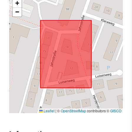
+
−
Leaflet
|
©
OpenStreetMap
contributors ©
GISCO