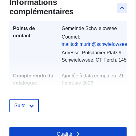
Informations
keyboard_arrow_up
complémentaires
Points de
Gemeinde Schwielowsee
contact:
Courriel:
mailto:k.murin@schwielowsee.de
Adresse:
Potsdamer Platz 9,
Schwielowsee, OT Ferch, 14548
Compte rendu du
Ajoutée à data.europa.eu:
21
catalogue:
February 2026
Mise à jour sur data.europa.eu:
04 August 2026
Suite
spatial:
Coordonnées:
[ [ 12.852,
52.3929 ], [ 13.0227,
52.3929 ], [ 13.0227,
Qualité