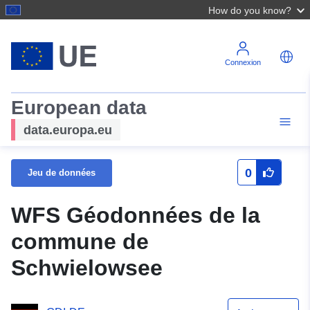
How do you know?
Connexion
European data
data.europa.eu
0
Jeu de données
WFS Géodonnées de la
commune de
Schwielowsee