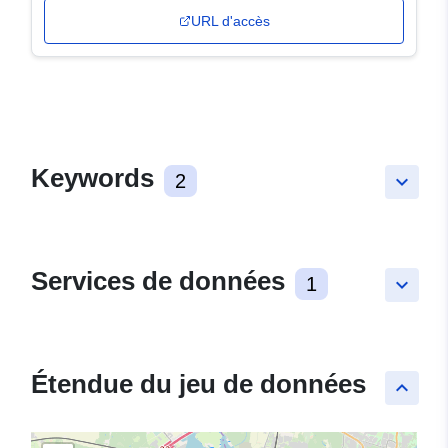
URL d'accès
Keywords
2
keyboard_arrow_down
Services de données
1
keyboard_arrow_down
Étendue du jeu de données
keyboard_arrow_up