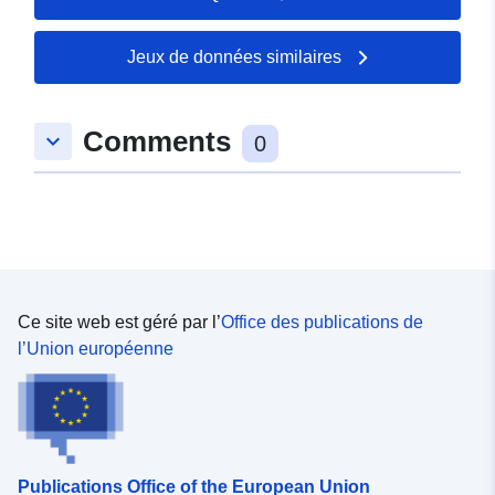
52.2744 ], [ 12.852, 52.2744
], [ 12.852, 52.3929 ] ]
Jeux de données similaires
Type:
Polygon
Identificateurs:
https://registry.gdi-
Comments
keyboard_arrow_down
0
de.org/id/de.bb.metadata/5c41a8c
9da3-4091-8a37-0803551f1b9a
uriRef:
http://data.europa.eu/88u/dataset
9da3-4091-8a37-0803551f1b9a
Ce site web est géré par l’
Office des publications de
l’Union européenne
Publications Office of the European Union