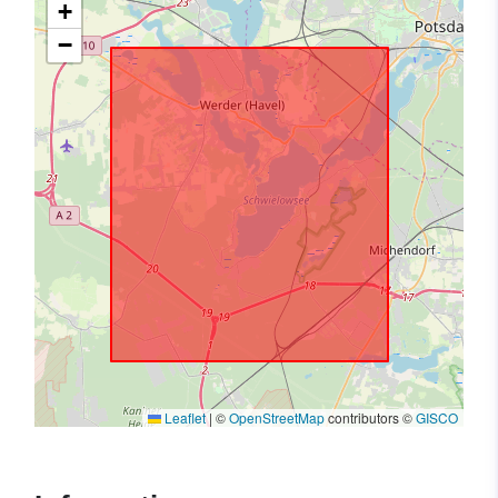
+
−
Leaflet
|
©
OpenStreetMap
contributors ©
GISCO