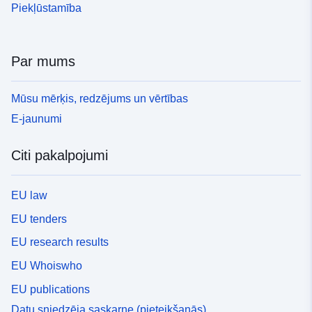
Piekļūstamība
Par mums
Mūsu mērķis, redzējums un vērtības
E-jaunumi
Citi pakalpojumi
EU law
EU tenders
EU research results
EU Whoiswho
EU publications
Datu sniedzēja saskarne (pieteikšanās)