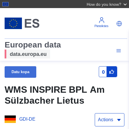
How do you know?
Pieteikties
European data
data.europa.eu
0
Datu kopa
WMS INSPIRE BPL Am
Sülzbacher Lietus
GDI-DE
Actions