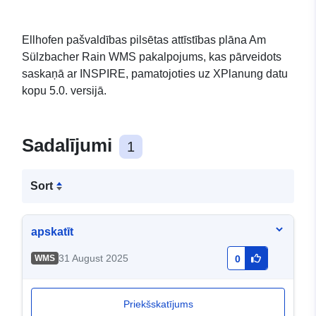
Ellhofen pašvaldības pilsētas attīstības plāna Am
Sülzbacher Rain WMS pakalpojums, kas pārveidots
saskaņā ar INSPIRE, pamatojoties uz XPlanung datu
kopu 5.0. versijā.
Sadalījumi
1
Sort
apskatīt
31 August 2025
WMS
0
Priekšskatījums