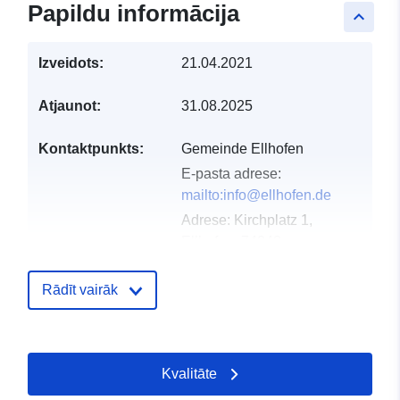
Papildu informācija
keyboard_arrow_up
Izveidots:
21.04.2021
Atjaunot:
31.08.2025
Kontaktpunkts:
Gemeinde Ellhofen
E-pasta adrese:
mailto:info@ellhofen.de
Adrese:
Kirchplatz 1,
Ellhofen, 74248,
Deutschland
URL:
http://www.ellhofen.de
Rādīt vairāk
Kataloga
Pievienots data.europa.eu:
21 Feb
ieraksts:
2026
Kvalitāte
Jaunākā informācija par Data.euro