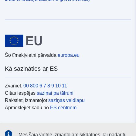
Šo tīmekļvietni pārvalda
europa.eu
Kā sazināties ar ES
Zvaniet:
00 800 6 7 8 9 10 11
Citas iespējas
saziņai pa tālruni
Rakstiet, izmantojot
saziņas veidlapu
Apmeklējiet kādu no
ES centriem
Sociālie mediji
Mēs šajā vietnē izmantojam sīkdatnes, lai padarītu