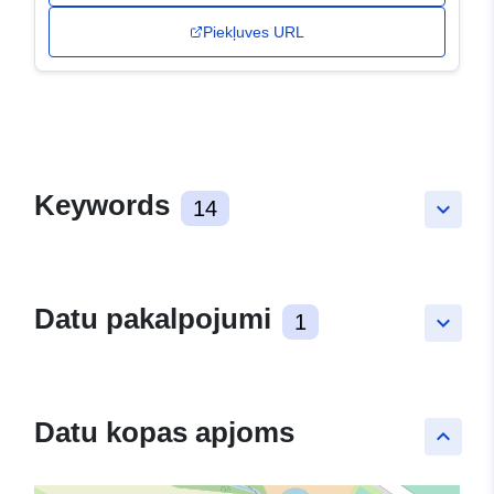
Piekļuves URL
Keywords
14
keyboard_arrow_down
Datu pakalpojumi
1
keyboard_arrow_down
Datu kopas apjoms
keyboard_arrow_up