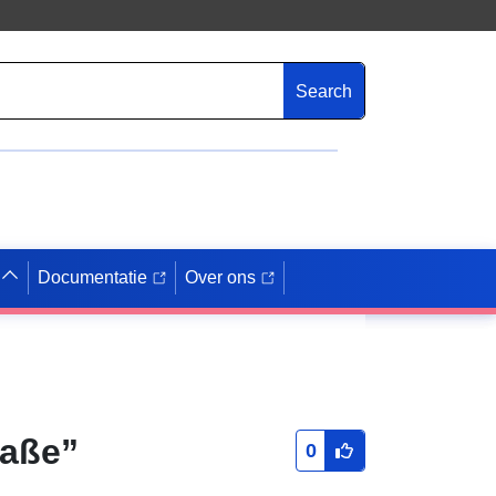
Search
Documentatie
Over ons
raße”
0