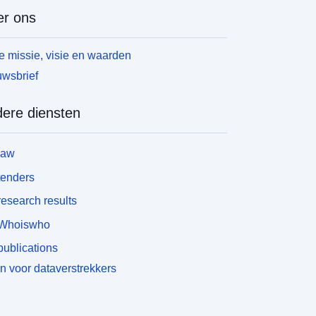
r ons
 missie, visie en waarden
wsbrief
ere diensten
law
tenders
esearch results
Whoiswho
ublications
n voor dataverstrekkers