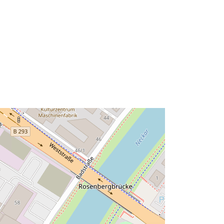
Bron:
http://data.europa.eu/eli/reg/2009/97
6
http://data.europa.eu/88u/dataset/5c
5df8fc-e051-42fc-9e47-
a93dff11d04e