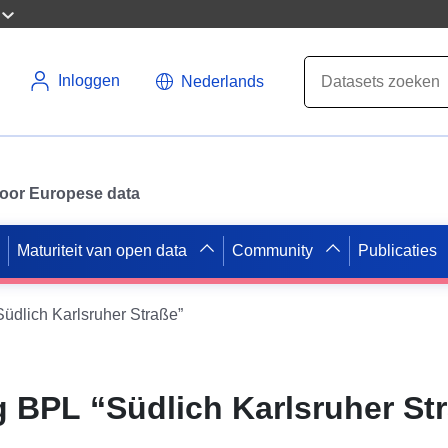
Inloggen
Nederlands
 voor Europese data
Maturiteit van open data
Community
Publicaties
dlich Karlsruher Straße”
BPL “Südlich Karlsruher St