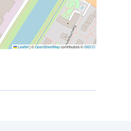
Leaflet
|
©
OpenStreetMap
contributors ©
GISCO