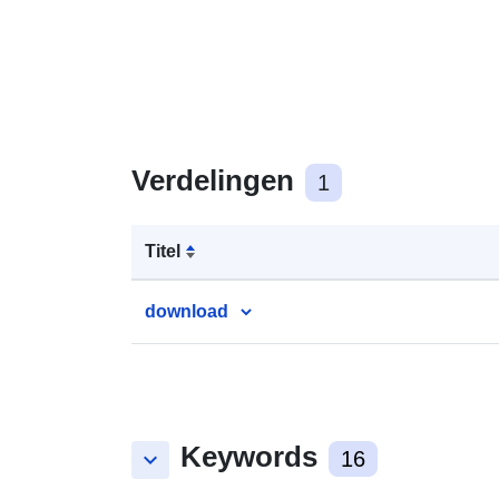
Verdelingen
1
Titel
download
Keywords
keyboard_arrow_down
16