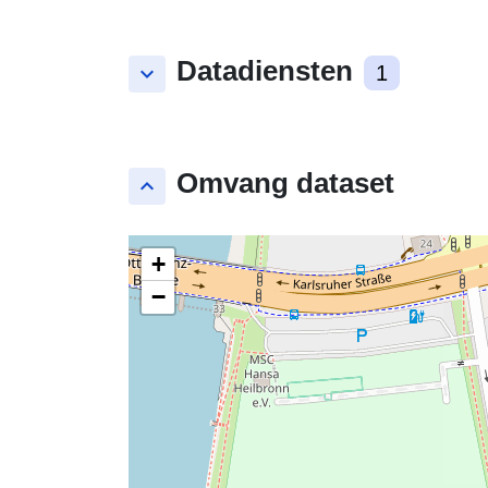
Datadiensten
keyboard_arrow_down
1
Omvang dataset
keyboard_arrow_up
+
−