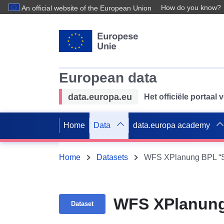
How do you know?
An official website of the European Union
European data
data.europa.eu
Het officiële portaal
Home
Data
data.europa academy
Home
Datasets
WFS XPlanung BPL “Sü
WFS XPlanung 
Dataset