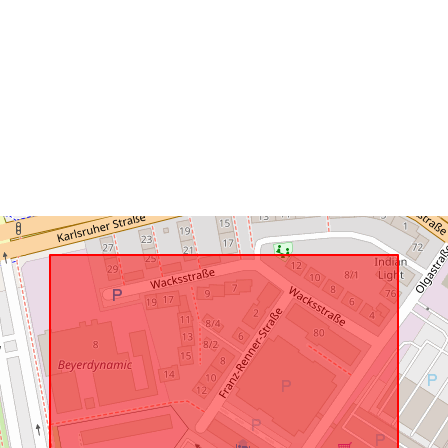
Is conform:
uriRef: