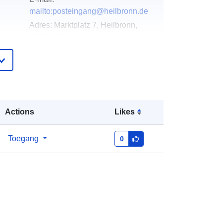
mailto:posteingang@heilbronn.de
Adres:
Marktplatz 7, Heilbronn,
74072, Deutschland
URL:
http://www.heilbronn.de
ister
Toegevoegd aan data.europa.eu:
21
March 2026
Bijgewerkt op data.europa.eu:
04
Actions
Likes
August 2026
Toegang
0
Coördinaten:
[ [ 9.2047721,
49.1381167 ], [ 9.2085016,
49.1381167 ], [ 9.2085016,
49.13586 ], [ 9.2047721, 49.13586 ],
[ 9.2047721, 49.1381167 ] ]
Soort:
Polygon