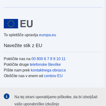
To spletišče upravlja
europa.eu
Navežite stik z EU
Pokličite nas na
00 800 6 7 8 9 10 11
Pokličite druge
telefonske številke
Pišite nam prek
kontaktnega obrazca
Obiščite nas v enem od
centrov EU
Družbeni mediji
Na tej strani uporabljamo piškotke, da bi izboljšali
Iskanje po
družbenih medijih EU
vašo uporabniško izkušnjo