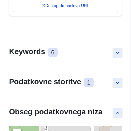
Dostop do naslova URL
Keywords
6
keyboard_arrow_down
Podatkovne storitve
1
keyboard_arrow_down
Obseg podatkovnega niza
keyboard_arrow_up