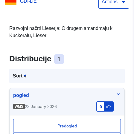
GDI-DE
Actions
Razvojni načrti Lieserja: O drugem amandmaju k
Kuckeralu, Lieser
Distribucije
1
Sort
pogled
23 January 2026
WMS
0
Predogled