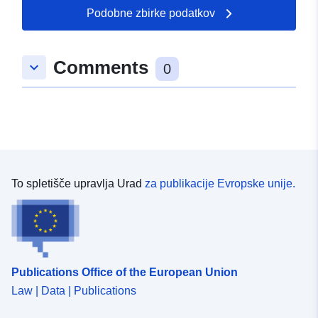
49.9186 ], [ 7.01693,
Podobne zbirke podatkov
49.9189 ] ]
Tip:
Polygon
Comments
keyboard_arrow_down
0
uriRef:
http://data.europa.eu/88u/dataset
bd1c-dea2-dfe4-239cdb7cfad8
To spletišče upravlja Urad
za publikacije Evropske unije.
Publications Office of the European Union
Law | Data | Publications