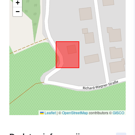
+
−
Leaflet
|
©
OpenStreetMap
contributors ©
GISCO