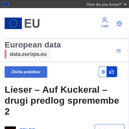
How do you know?
Login
European data
data.europa.eu
0
Zbirka podatkov
Lieser – Auf Kuckeral –
drugi predlog spremembe
2