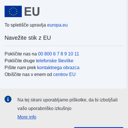
To spletišče upravlja
europa.eu
Navežite stik z EU
Pokličite nas na
00 800 6 7 8 9 10 11
Pokličite druge
telefonske številke
Pišite nam prek
kontaktnega obrazca
Obiščite nas v enem od
centrov EU
Družbeni mediji
Na tej strani uporabljamo piškotke, da bi izboljšali
Iskanje po
družbenih medijih EU
vašo uporabniško izkušnjo
More info