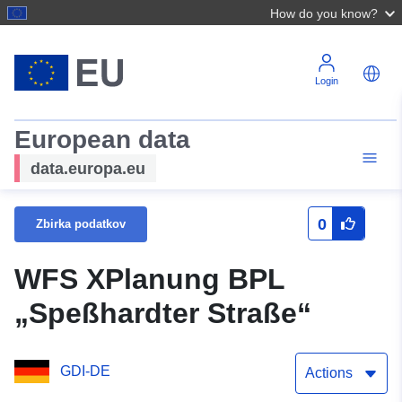
How do you know?
Login
European data
data.europa.eu
0
Zbirka podatkov
WFS XPlanung BPL
„Speßhardter Straße“
GDI-DE
Actions