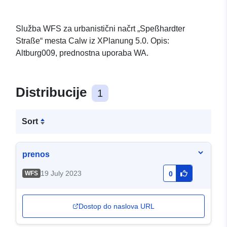
Služba WFS za urbanistični načrt „Speßhardter
Straße“ mesta Calw iz XPlanung 5.0. Opis:
Altburg009, prednostna uporaba WA.
Distribucije
1
Sort
prenos
19 July 2023
WFS
0
Dostop do naslova URL