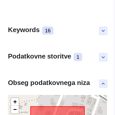
Keywords
16
keyboard_arrow_down
Podatkovne storitve
1
keyboard_arrow_down
Obseg podatkovnega niza
keyboard_arrow_up
+
−