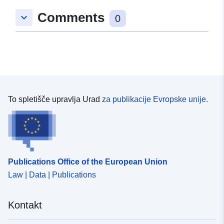
48.7239262 ], [ 8.7009941,
Comments
keyboard_arrow_down
48.7217348 ], [ 8.6987311,
0
48.7217348 ], [ 8.6987311,
48.7239262 ] ]
Tip:
Polygon
Ustreza:
Vir:
http://data.europa.eu/eli/reg/2009/
To spletišče upravlja Urad
za publikacije Evropske unije.
uriRef:
http://data.europa.eu/88u/dataset
8710-419f-ac16-7a9109b8a3c9
Publications Office of the European Union
Law | Data | Publications
Kontakt