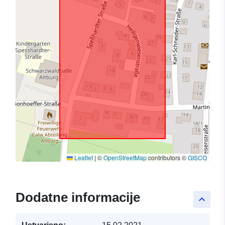
Leaflet
|
©
OpenStreetMap
contributors ©
GISCO
Dodatne informacije
keyboard_arrow_up