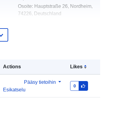
Osoite:
Hauptstraße 26, Nordheim,
74226, Deutschland
URL-osoite:
http://www.nordheim.de
eloa
Lisätty dataan.europa.eu:
21
teri:
February 2026
Päivitetty data.europa.eu:
04 August
2026
Actions
Likes
Koordinaatit:
[ [ 9.1334213,
Pääsy tietoihin
49.1134222 ], [ 9.1363058,
0
Esikatselu
49.1134222 ], [ 9.1363058,
49.1120626 ], [ 9.1334213,
49.1120626 ], [ 9.1334213,
49.1134222 ] ]
Tyyppi:
Polygon