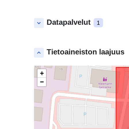
Datapalvelut
keyboard_arrow_down
1
Tietoaineiston laajuus
keyboard_arrow_up
+
−