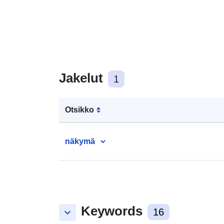
Jakelut
1
Otsikko
näkymä
Keywords
keyboard_arrow_down
16