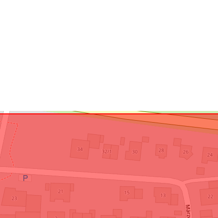
Vastaa:
uriRef: