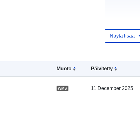
Näytä lisää
Luetteloluett
koskeva rekis
Muoto
Päivitetty
Alueellinen:
11 December 2025
WMS