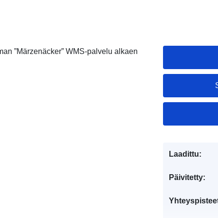
lman ”Märzenäcker” WMS-palvelu alkaen
Laadittu:
Päivitetty:
Yhteyspistee