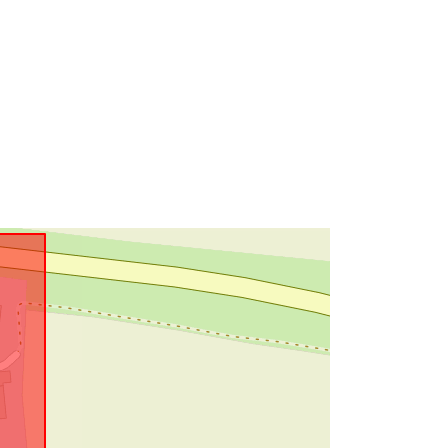
Tietoaineistolinkki:
http://data.europa.eu/eli/reg/2009/97
6
http://data.europa.eu/88u/dataset/5c
92eef2-ba7d-419b-a6fd-
569195ecf76e