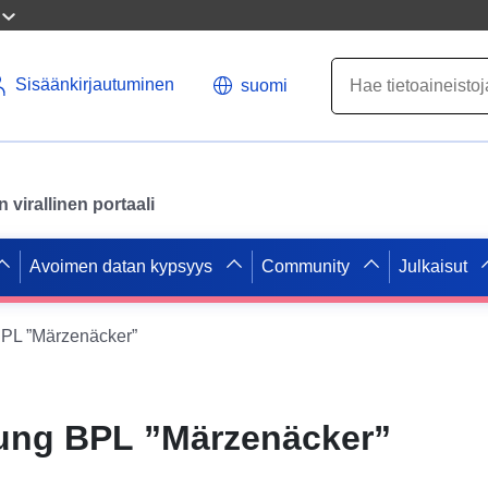
Sisäänkirjautuminen
suomi
virallinen portaali
Avoimen datan kypsyys
Community
Julkaisut
L ”Märzenäcker”
ng BPL ”Märzenäcker”