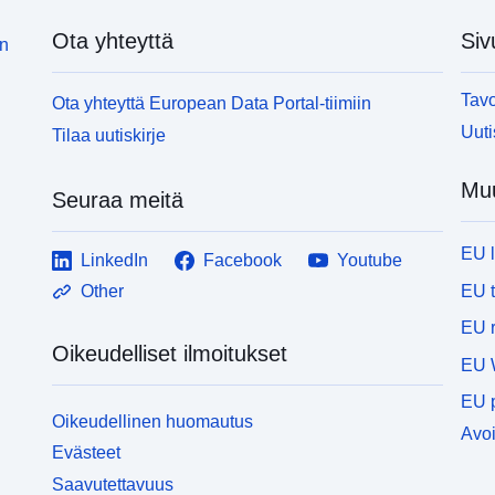
Ota yhteyttä
Siv
in
Tavo
Ota yhteyttä European Data Portal-tiimiin
Uuti
Tilaa uutiskirje
Muu
Seuraa meitä
EU 
LinkedIn
Facebook
Youtube
EU 
Other
EU r
Oikeudelliset ilmoitukset
EU 
EU p
Oikeudellinen huomautus
Avoi
Evästeet
Saavutettavuus