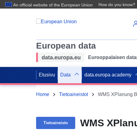
How do you know?
An official website of the European Union
European data
data.europa.eu
Eurooppalaisen datan 
Etusivu
Data
data.europa academy
Home
Tietoaineistot
WMS XPlanung BP
WMS XPlanu
Tietoaineisto