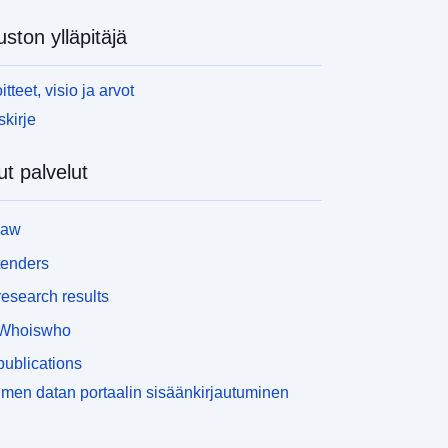
uston ylläpitäjä
itteet, visio ja arvot
skirje
t palvelut
law
tenders
esearch results
Whoiswho
ublications
men datan portaalin sisäänkirjautuminen