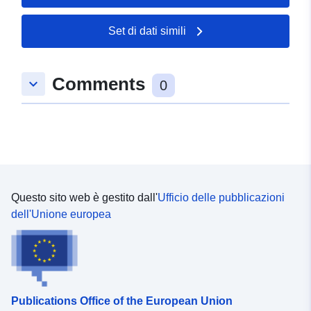
49.9956 ], [ 6.88528,
49.9956 ], [ 6.88528,
Set di dati simili
49.9931 ], [ 6.88244,
49.9931 ], [ 6.88244,
49.9956 ] ]
Comments
keyboard_arrow_down
0
Tipo:
Polygon
uriRef:
http://data.europa.eu/88u/dataset/
94bf-0002-ee1a-c68698242f75
Questo sito web è gestito dall'
Ufficio delle pubblicazioni
dell'Unione europea
Publications Office of the European Union