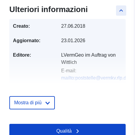
Ulteriori informazioni
keyboard_arrow_up
Creato:
27.06.2018
Aggiornato:
23.01.2026
Editore:
LVermGeo im Auftrag von
Wittlich
E-mail:
mailto:poststelle@vermkv.rlp.de
Registro del
Aggiunta a data.europa.eu:
21
catalogo:
February 2026
Mostra di più
Aggiornato su data.europa.eu:
04 August 2026
Qualità
Spaziale:
Coordinate:
[ [ 6.88244,