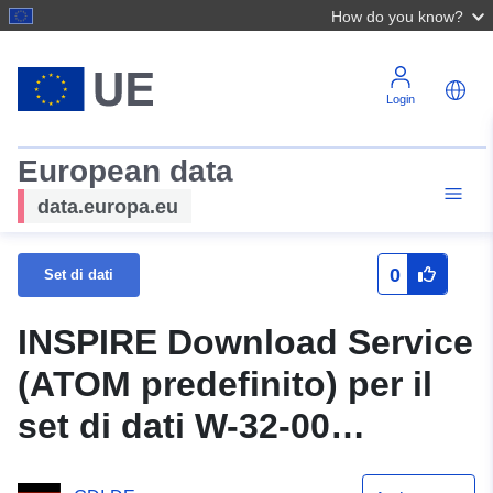
How do you know?
Login
European data
data.europa.eu
0
Set di dati
INSPIRE Download Service
(ATOM predefinito) per il
set di dati W-32-00
Kalkturmstrasse/Bürgerweh