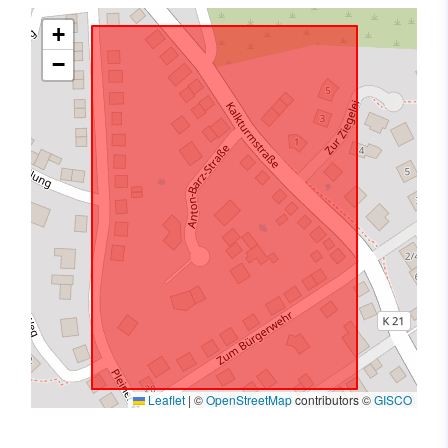
+
−
Leaflet
|
©
OpenStreetMap
contributors ©
GISCO