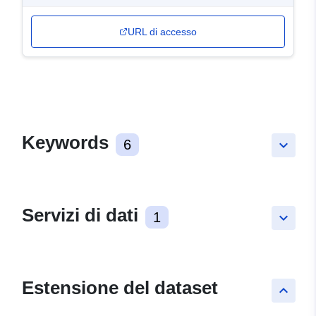
URL di accesso
Keywords
6
keyboard_arrow_down
Servizi di dati
1
keyboard_arrow_down
Estensione del dataset
keyboard_arrow_up