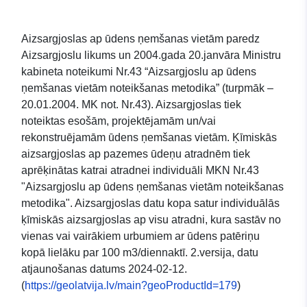
Aizsargjoslas ap ūdens ņemšanas vietām paredz
Aizsargjoslu likums un 2004.gada 20.janvāra Ministru
kabineta noteikumi Nr.43 “Aizsargjoslu ap ūdens
ņemšanas vietām noteikšanas metodika” (turpmāk –
20.01.2004. MK not. Nr.43). Aizsargjoslas tiek
noteiktas esošām, projektējamām un/vai
rekonstruējamām ūdens ņemšanas vietām. Ķīmiskās
aizsargjoslas ap pazemes ūdeņu atradnēm tiek
aprēķinātas katrai atradnei individuāli MKN Nr.43
"Aizsargjoslu ap ūdens ņemšanas vietām noteikšanas
metodika". Aizsargjoslas datu kopa satur individuālās
ķīmiskās aizsargjoslas ap visu atradni, kura sastāv no
vienas vai vairākiem urbumiem ar ūdens patēriņu
kopā lielāku par 100 m3/diennaktī. 2.versija, datu
atjaunošanas datums 2024-02-12.
(
https://geolatvija.lv/main?geoProductId=179
)