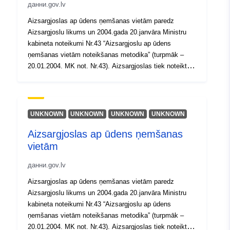
Идентификатор
5caffa5e-060f-44fe-a3bb-
данни.gov.lv
и:
59c3877d2727
Aizsargjoslas ap ūdens ņemšanas vietām paredz
Aizsargjoslu likums un 2004.gada 20.janvāra Ministru
uriRef:
http://data.europa.eu/88u/dataset/
kabineta noteikumi Nr.43 “Aizsargjoslu ap ūdens
060f-44fe-a3bb-59c3877d2727
ņemšanas vietām noteikšanas metodika” (turpmāk –
20.01.2004. MK not. Nr.43). Aizsargjoslas tiek noteiktas
esošām, projektējamām un/vai rekonstruējamām ūdens
ņemšanas vietām. Ķīmiskās aizsargjoslas ap pazemes
ūdeņu atradnēm tiek aprēķinātas katrai atradnei
individuāli MKN Nr.43 "Aizsargjoslu ap ūdens ņemšanas
UNKNOWN
UNKNOWN
UNKNOWN
UNKNOWN
vietām noteikšanas metodika". Aizsargjoslas datu kopa
Aizsargjoslas ap ūdens ņemšanas
satur individuālās ķīmiskās aizsargjoslas ap visu
vietām
atradni, kura sastāv no vienas vai vairākiem urbumiem
ar ūdens patēriņu kopā lielāku par 100 m3/diennaktī.
данни.gov.lv
2.versija, dati sagatavoti 2024.02.12.
(https://geolatvija.lv/main?geoProductId=179)
Aizsargjoslas ap ūdens ņemšanas vietām paredz
Aizsargjoslu likums un 2004.gada 20.janvāra Ministru
kabineta noteikumi Nr.43 “Aizsargjoslu ap ūdens
ņemšanas vietām noteikšanas metodika” (turpmāk –
20.01.2004. MK not. Nr.43). Aizsargjoslas tiek noteiktas