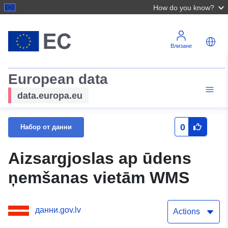
How do you know?
Влизане
European data
data.europa.eu
0
Набор от данни
Aizsargjoslas ap ūdens
ņemšanas vietām WMS
данни.gov.lv
Actions