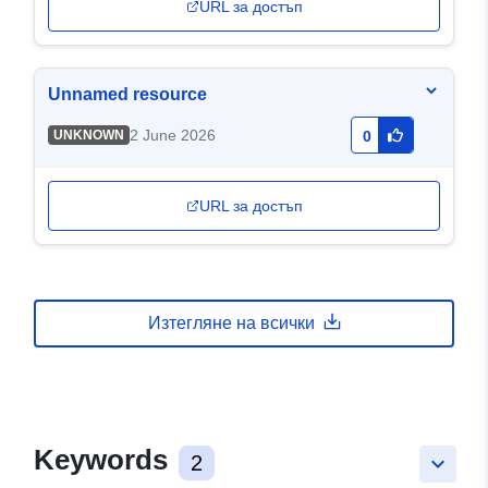
URL за достъп
Unnamed resource
2 June 2026
UNKNOWN
0
URL за достъп
Изтегляне на всички
Keywords
2
keyboard_arrow_down