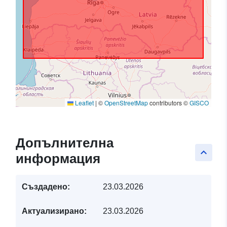
Leaflet
|
©
OpenStreetMap
contributors ©
GISCO
Допълнителна
keyboard_arrow_up
информация
Създадено:
23.03.2026
Актуализирано:
23.03.2026