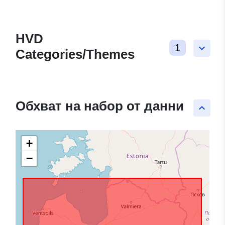
HVD
1
keyboard_arrow_down
Categories/Themes
Обхват на набор от данни
keyboard_arrow_up
+
−