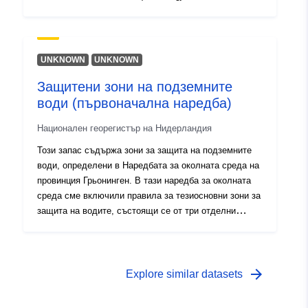
esošām, projektējamām un/vai rekonstruējamām ūdens
ņemšanas vietām. Ķīmiskās aizsargjoslas ap pazemes
ūdeņu atradnēm tiek aprēķinātas katrai atradnei
individuāli MKN Nr.43 "Aizsargjoslu ap ūdens ņemšanas
UNKNOWN
UNKNOWN
vietām noteikšanas metodika". Aizsargjoslas datu kopa
Защитени зони на подземните
satur individuālās ķīmiskās aizsargjoslas ap visu
води (първоначална наредба)
atradni, kura sastāv no vienas vai vairākiem urbumiem
ar ūdens patēriņu kopā lielāku par 100 m3/diennaktī.
Национален георегистър на Нидерландия
2.versija, sagatavota 12.02.2024
Този запас съдържа зони за защита на подземните
води, определени в Наредбата за околната среда на
провинция Грьонинген. В тази наредба за околната
среда сме включили правила за тезиосновни зони за
защита на водите, състоящи се от три отделни
елемента: — Зони за защита на подземните води
(бивши защитени зони на подземни води)- Площи за
питейна вода — Площи със забрана за физическо
влошаване на качеството на почвитеКръгов добив на
arrow_forward
Explore similar datasets
питейна вода (Onnen-De Punt, Sellingen, Bellingwolde)
са защитени зони за подпочвените води. Тук са