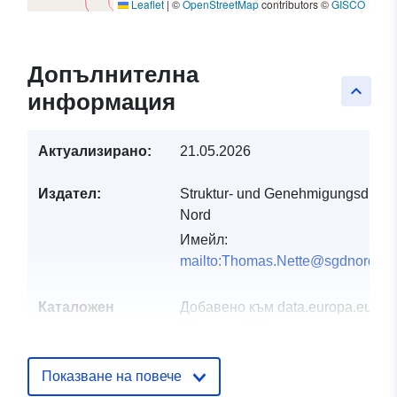
Leaflet
|
©
OpenStreetMap
contributors ©
GISCO
Допълнителна
keyboard_arrow_up
информация
Актуализирано:
21.05.2026
Издател:
Struktur- und Genehmigungsdirekt
Nord
Имейл:
mailto:Thomas.Nette@sgdnord.rlp
Каталожен
Добавено към data.europa.eu:
21
запис:
February 2026
Актуализирана на data.europa.eu
04 August 2026
Показване на повече