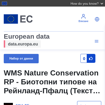
How do you know?
Влизане
European data
data.europa.eu
0
Набор от данни
WMS Nature Conservation
RP - Биотопни типове на
Рейнланд-Пфалц (Текст /
Линии)