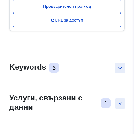
Предварителен преглед
URL за достъп
Keywords
6
keyboard_arrow_down
Услуги, свързани с
1
keyboard_arrow_down
данни