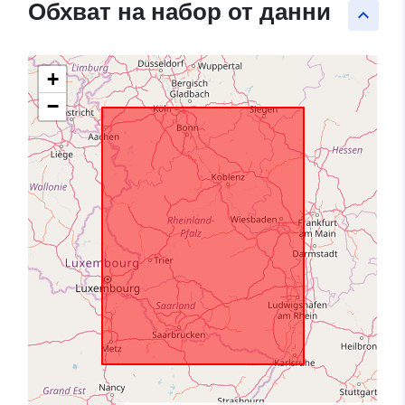
Обхват на набор от данни
keyboard_arrow_up
+
−