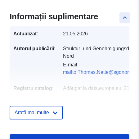
Informații suplimentare
keyboard_arrow_up
Actualizat:
21.05.2026
Autorul publicării:
Struktur- und Genehmigungsdirekt
Nord
E-mail:
mailto:Thomas.Nette@sgdnord.rlp
Registru catalog:
Adăugat la data.europa.eu:
21 Feb
2026
Informații actualizate la data a.eur
04 August 2026
Arată mai multe
Spațial:
Coordonate:
[ [ 6.059747,
50.947452 ], [ 8.512908,