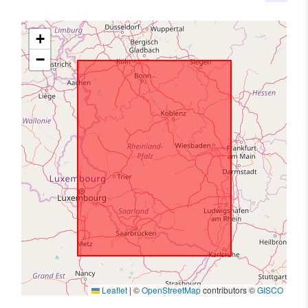
+
−
Leaflet
|
©
OpenStreetMap
contributors ©
GISCO