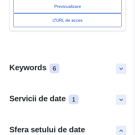
Previzualizare
URL de acces
Keywords
6
keyboard_arrow_down
Servicii de date
1
keyboard_arrow_down
Sfera setului de date
keyboard_arrow_up