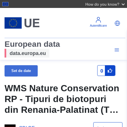
How do you know?
Autentificare
European data
data.europa.eu
0
Set de date
WMS Nature Conservation
RP - Tipuri de biotopuri
din Renania-Palatinat (Text
/ Linii)