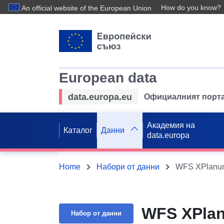
How do you know?
An official website of the European Union
European data
data.europa.eu
Официалният порта
Академия на
Каталог
Данни
data.europa
Home
Набори от данни
WFS XPlanung
WFS XPlan
Набор от данни