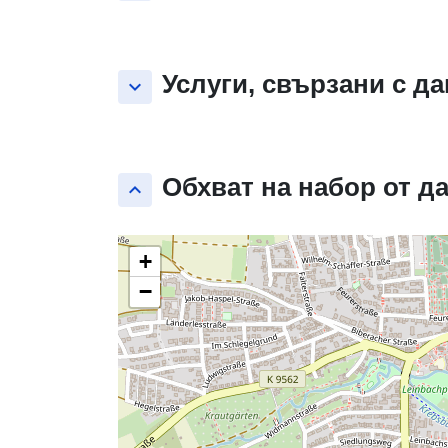
Услуги, свързани с д
keyboard_arrow_down
Обхват на набор от д
keyboard_arrow_up
+
−