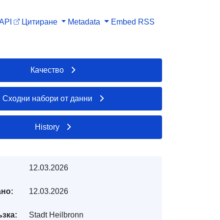
API
Цитиране
Metadata
Embed
RSS
Качество
Сходни набори от данни
History
12.03.2026
но:
12.03.2026
ъзка:
Stadt Heilbronn