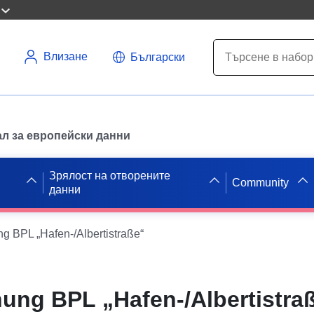
Влизане
Български
л за европейски данни
Зрялост на отворените
Community
данни
 BPL „Hafen-/Albertistraße“
ung BPL „Hafen-/Albertistra