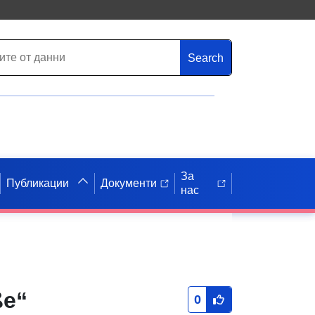
Search
За
Публикации
Документи
нас
ße“
0