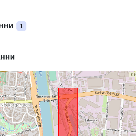
Съответства
анни
1
uriRef:
анни