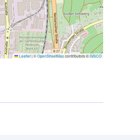
Leaflet
|
©
OpenStreetMap
contributors ©
GISCO