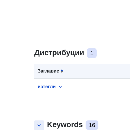
Дистрибуции
1
Заглавие
изтегли
Keywords
keyboard_arrow_down
16