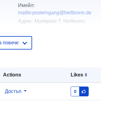
Имейл:
mailto:posteingang@heilbronn.de
Адрес:
Marktplatz 7, Heilbronn,
74072, Deutschland
URL адрес:
http://www.heilbronn.de
а повече
Добавено към data.europa.eu:
21
March 2026
Актуализирана на data.europa.eu:
Actions
Likes
04 August 2026
Достъп
0
вени
Координати:
[ [ 9.2076118,
49.1701798 ], [ 9.2102995,
49.1701798 ], [ 9.2102995,
49.1620443 ], [ 9.2076118,
49.1620443 ], [ 9.2076118,
49.1701798 ] ]