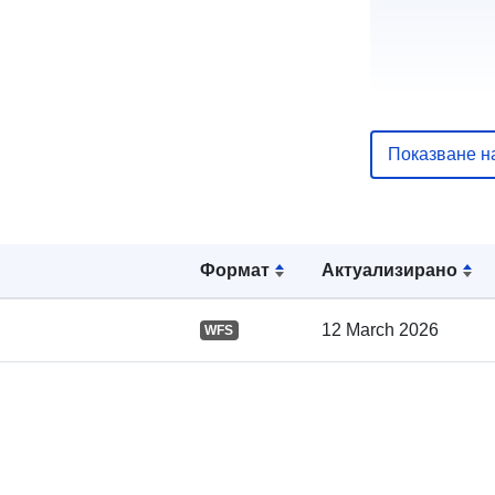
Показване н
Каталожен
запис:
Формат
Актуализирано
12 March 2026
WFS
Пространст
: