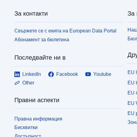
За контакти
За 
Наш
Свържете се с екипа на European Data Portal
Бюл
Абонамент за бюлетина
Дру
Последвайте ни в
EU 
LinkedIn
Facebook
Youtube
EU 
Other
EU r
Правни аспекти
EU 
EU p
Правна информация
Зон
Бисквитки
Достъпност