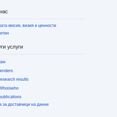
нас
ата мисия, визия и ценности
етин
ги услуги
law
tenders
esearch results
Whoiswho
ublications
а за доставчици на данни