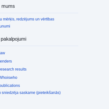
r mums
 mērķis, redzējums un vērtības
aunumi
i pakalpojumi
law
tenders
esearch results
Whoiswho
ublications
 sniedzēja saskarne (pieteikšanās)