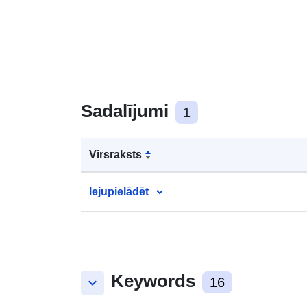
Sadalījumi
1
Virsraksts
lejupielādēt
Keywords
keyboard_arrow_down
16