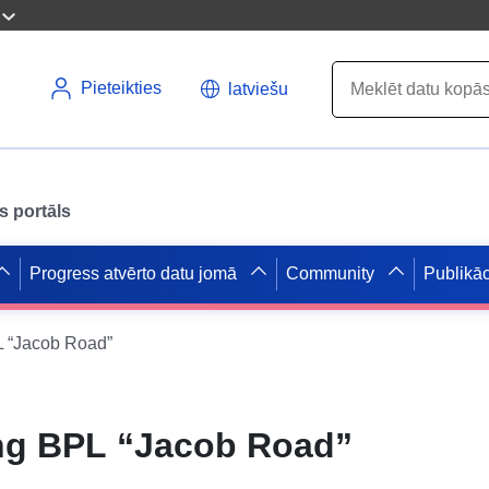
Pieteikties
latviešu
s portāls
Progress atvērto datu jomā
Community
Publikāc
 “Jacob Road”
g BPL “Jacob Road”