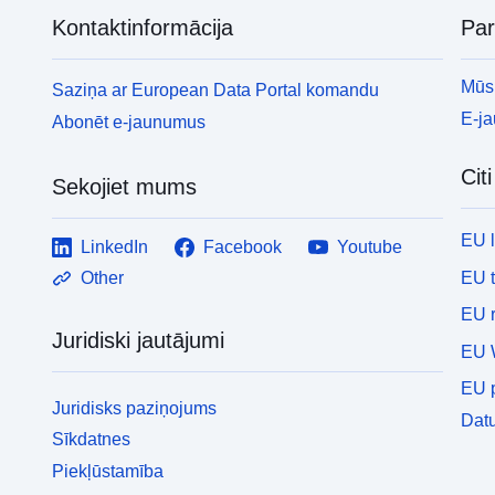
Kontaktinformācija
Pa
Mūsu
Saziņa ar European Data Portal komandu
E-j
Abonēt e-jaunumus
Cit
Sekojiet mums
EU 
LinkedIn
Facebook
Youtube
EU 
Other
EU r
Juridiski jautājumi
EU 
EU p
Juridisks paziņojums
Datu
Sīkdatnes
Piekļūstamība