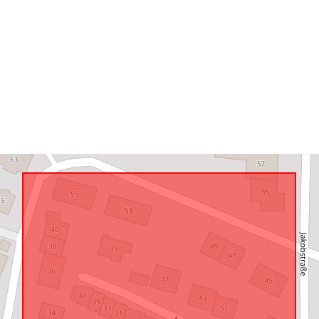
Atbilst:
uriRef: