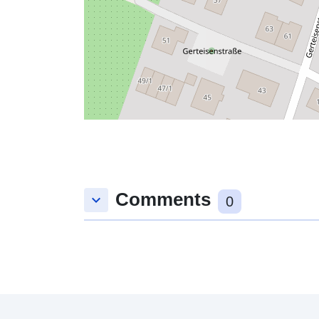
Comments
keyboard_arrow_down
0