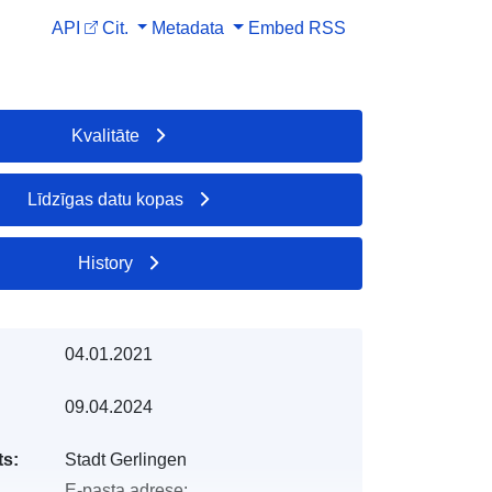
API
Cit.
Metadata
Embed
RSS
Kvalitāte
Līdzīgas datu kopas
History
04.01.2021
09.04.2024
s:
Stadt Gerlingen
E-pasta adrese: