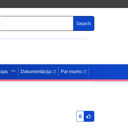
Search
ijas
Dokumentācija
Par mums
0