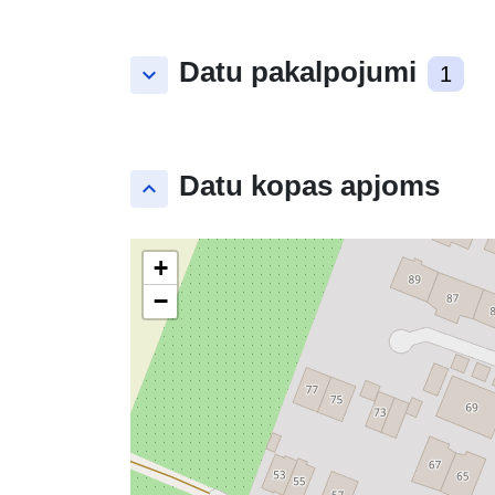
Datu pakalpojumi
keyboard_arrow_down
1
Datu kopas apjoms
keyboard_arrow_up
+
−