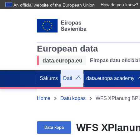
How do you know?
An official website of the European Union
European data
data.europa.eu
Eiropas datu oficiālai
Sākums
Dati
data.europa academy
Home
Datu kopas
WFS XPlanung BPL
WFS XPlanun
Datu kopa