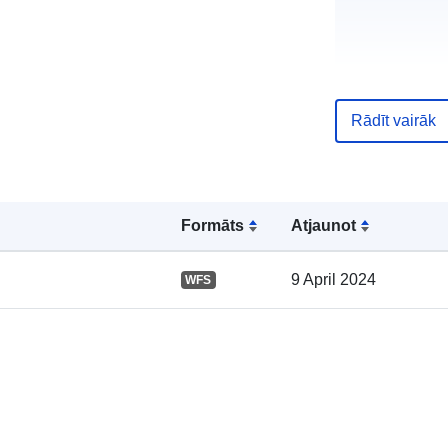
Rādīt vairāk
Kataloga
ieraksts:
Formāts
Atjaunot
9 April 2024
WFS
Ģeogrāfiskā
atrašanās vie