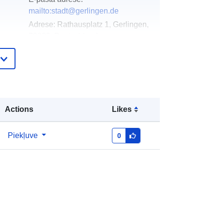
mailto:stadt@gerlingen.de
Adrese:
Rathausplatz 1, Gerlingen,
70839, Deutschland
URL:
http://www.gerlingen.de
Pievienots data.europa.eu:
21 February
2026
Jaunākā informācija par Data.europa.eu:
Actions
Likes
04 August 2026
Piekļuve
0
Koordinātes:
[ [ 9.0592546,
ta:
48.8046124 ], [ 9.0613077,
48.8046124 ], [ 9.0613077,
48.8033923 ], [ 9.0592546,
48.8033923 ], [ 9.0592546,
48.8046124 ] ]
Tips:
Polygon