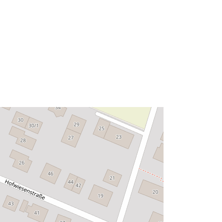
Avoti:
http://data.europa.eu/eli/reg/2009/97
6
http://data.europa.eu/88u/dataset/5d
3e114b-c62a-4fd5-9fc0-
cdcac909bcc9