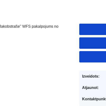
a "Jakobstraße" WFS pakalpojums no
Izveidots:
Atjaunot:
Kontaktpunkt