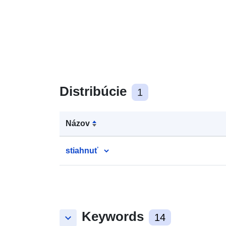
Distribúcie
1
Názov
stiahnuť
Keywords
keyboard_arrow_down
14