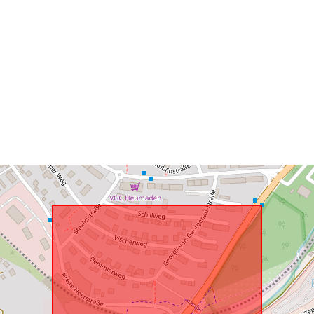
Zodpovedá:
uriRef: