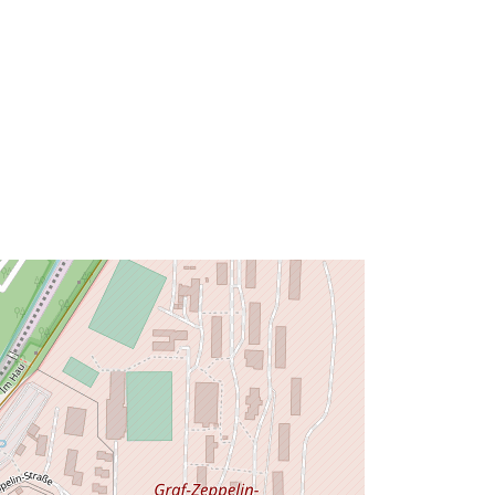
Zdroj:
http://data.europa.eu/eli/reg/2009/97
6
http://data.europa.eu/88u/dataset/5d
5c47d7-32a1-4c38-b653-
561b05af2218