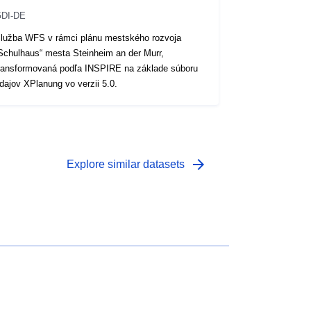
DI-DE
lužba WFS v rámci plánu mestského rozvoja
Schulhaus“ mesta Steinheim an der Murr,
ransformovaná podľa INSPIRE na základe súboru
dajov XPlanung vo verzii 5.0.
arrow_forward
Explore similar datasets