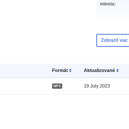
miesta:
Zobraziť viac
Katalógový
záznam:
Formát
Aktualizované
Zemepisné
19 July 2023
WFS
pokrytie: