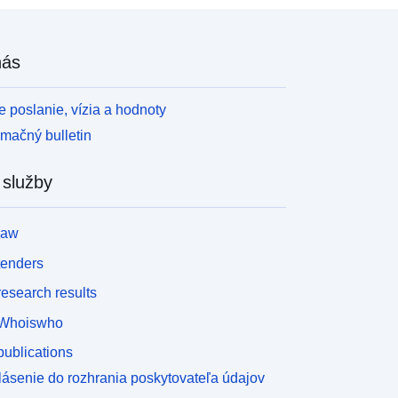
nás
 poslanie, vízia a hodnoty
rmačný bulletin
 služby
law
tenders
esearch results
Whoiswho
ublications
lásenie do rozhrania poskytovateľa údajov