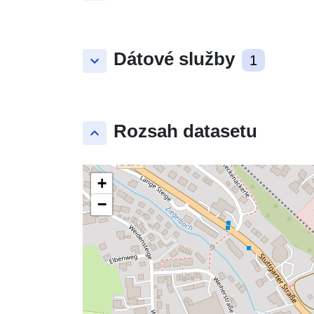
Dátové služby
keyboard_arrow_down
1
Rozsah datasetu
keyboard_arrow_up
+
−