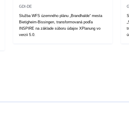
GDI-DE
G
Služba WFS územného plánu „Brandhalde“ mesta
S
Bietigheim-Bissingen, transformovaná podľa
„
INSPIRE na základe súboru údajov XPlanung vo
t
verzii 5.0.
ú