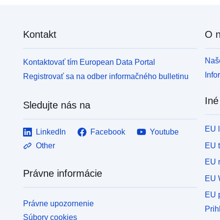
Kontakt
O 
Naše
Kontaktovať tím European Data Portal
Info
Registrovať sa na odber informačného bulletinu
Iné
Sledujte nás na
EU 
LinkedIn
Facebook
Youtube
EU 
Other
EU r
Právne informácie
EU 
EU p
Právne upozornenie
Prih
Súbory cookies