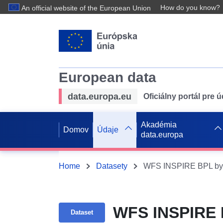
How do you know?
An official website of the European Union
European data
data.europa.eu
Oficiálny portál pre 
Akadémia
Domov
Údaje
data.europa
Home
Datasety
WFS INSPIRE BPL b
WFS INSPIRE
Dataset