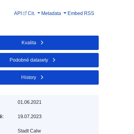
API
Cit.
Metadata
Embed
RSS
Kvalita
Podobné datasety
History
01.06.2021
é:
19.07.2023
Stadt Calw