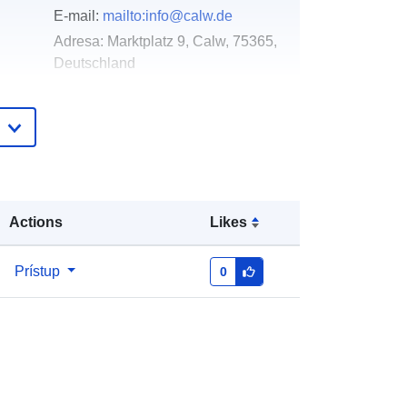
E-mail:
mailto:info@calw.de
Adresa:
Marktplatz 9, Calw, 75365,
Deutschland
Adresa URL:
http://www.calw.de
Pridané k údajom.europa.eu:
21 February
2026
Aktualizované na základe údajov.europa.eu:
04 August 2026
Actions
Likes
Súradnice:
[ [ 8.761905, 48.7109834
Prístup
0
], [ 8.768287, 48.7109834 ], [
8.768287, 48.7069646 ], [ 8.761905,
48.7069646 ], [ 8.761905,
48.7109834 ] ]
Typ:
Polygon