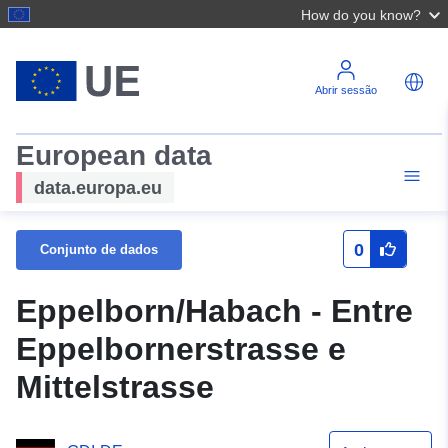
How do you know?
Abrir sessão
European data
data.europa.eu
0
Conjunto de dados
Eppelborn/Habach - Entre
Eppelbornerstrasse e
Mittelstrasse