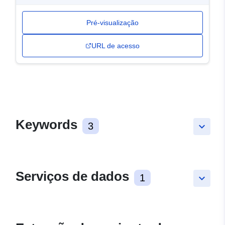
Pré-visualização
URL de acesso
Keywords
3
keyboard_arrow_down
Serviços de dados
1
keyboard_arrow_down