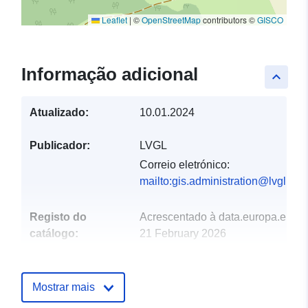
Leaflet
|
©
OpenStreetMap
contributors ©
GISCO
Informação adicional
keyboard_arrow_up
Atualizado:
10.01.2024
Publicador:
LVGL
Correio eletrónico:
mailto:gis.administration@lvgl.saa
Registo do
Acrescentado à data.europa.eu:
catálogo:
21 February 2026
Atualizado em data.europa.eu:
04 August 2026
Mostrar mais
Espacial:
Coordenadas:
[ [ 6.95671,