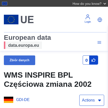
How do you know?
Login
European data
data.europa.eu
0
Zbiór danych
WMS INSPIRE BPL
Częściowa zmiana 2002
GDI-DE
Actions