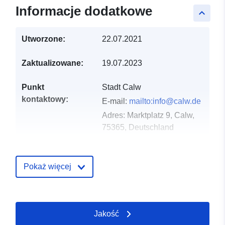
Informacje dodatkowe
keyboard_arrow_up
Utworzone:
22.07.2021
Zaktualizowane:
19.07.2023
Punkt
Stadt Calw
kontaktowy:
E-mail:
mailto:info@calw.de
Adres:
Marktplatz 9, Calw,
75365, Deutschland
URL:
http://www.calw.de
Pokaż więcej
Zapis katalogu:
Dodany do data.europa.eu:
21
February 2026
Zaktualizowano dane.europa.eu:
04 August 2026
Jakość