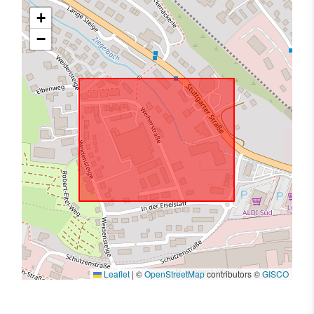
+
−
Leaflet
|
©
OpenStreetMap
contributors ©
GISCO