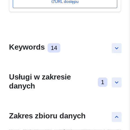
URL dostępu
Keywords
14
keyboard_arrow_down
Usługi w zakresie
1
keyboard_arrow_down
danych
Zakres zbioru danych
keyboard_arrow_up