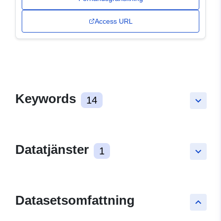
Access URL
Keywords
14
keyboard_arrow_down
Datatjänster
1
keyboard_arrow_down
Datasetsomfattning
keyboard_arrow_up