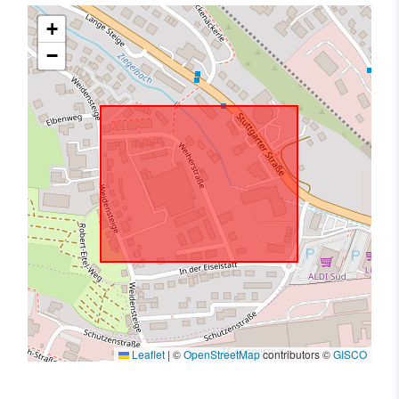
+
−
Leaflet
|
©
OpenStreetMap
contributors ©
GISCO