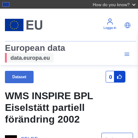
How do you know?
Logga in
European data
data.europa.eu
0
Dataset
WMS INSPIRE BPL
Eiselstätt partiell
förändring 2002