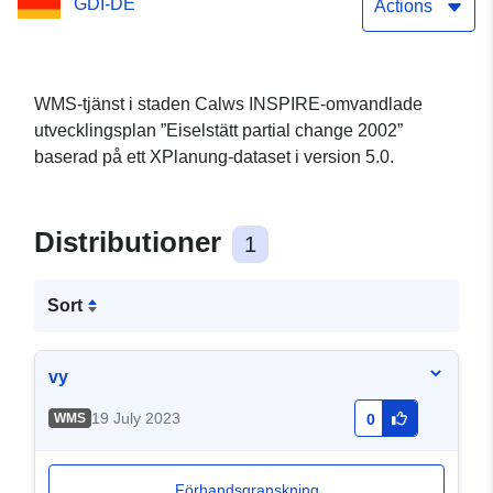
GDI-DE
Actions
WMS-tjänst i staden Calws INSPIRE-omvandlade
utvecklingsplan ”Eiselstätt partial change 2002”
baserad på ett XPlanung-dataset i version 5.0.
Distributioner
1
Sort
vy
19 July 2023
WMS
0
Förhandsgranskning