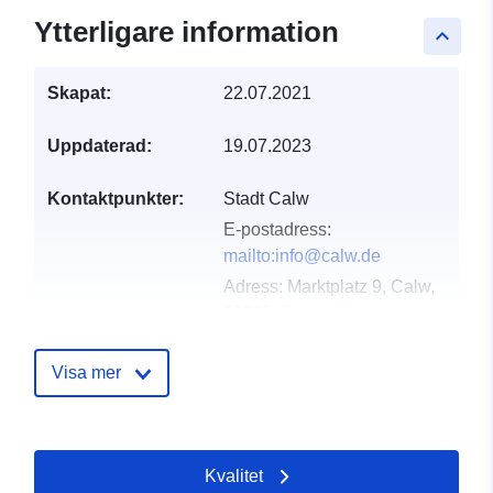
Ytterligare information
keyboard_arrow_up
Skapat:
22.07.2021
Uppdaterad:
19.07.2023
Kontaktpunkter:
Stadt Calw
E-postadress:
mailto:info@calw.de
Adress:
Marktplatz 9, Calw,
75365, Deutschland
Webbadress:
http://www.calw.de
Visa mer
Katalogregister:
Läggs till i data.europa.eu:
21
February 2026
Kvalitet
Uppdaterad på data.europa.eu: