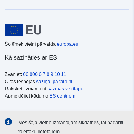
Šo tīmekļvietni pārvalda
europa.eu
Kā sazināties ar ES
Zvaniet:
00 800 6 7 8 9 10 11
Citas iespējas
saziņai pa tālruni
Rakstiet, izmantojot
saziņas veidlapu
Apmeklējiet kādu no
ES centriem
Sociālie mediji
Mēs šajā vietnē izmantojam sīkdatnes, lai padarītu
ES konti
sociālajos medijos
to ērtāku lietotājiem