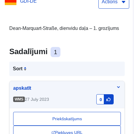
GDI-DE
Actions
Dean-Marquart-Straße, dienvidu daļa – 1. grozījums
Sadalījumi
1
Sort
apskatīt
27 July 2023
WMS
0
Priekšskatījums
Piekļuves URL