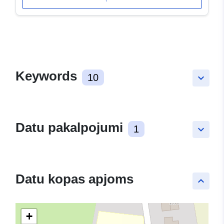
Keywords
10
keyboard_arrow_down
Datu pakalpojumi
1
keyboard_arrow_down
Datu kopas apjoms
keyboard_arrow_up
+