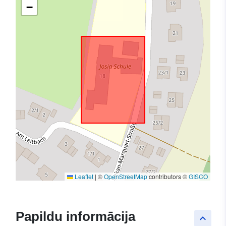
−
Leaflet
|
©
OpenStreetMap
contributors ©
GISCO
Papildu informācija
keyboard_arrow_up