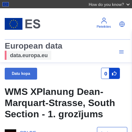
How do you know?
Pieteikties
European data
data.europa.eu
0
Datu kopa
WMS XPlanung Dean-
Marquart-Strasse, South
Section - 1. grozījums