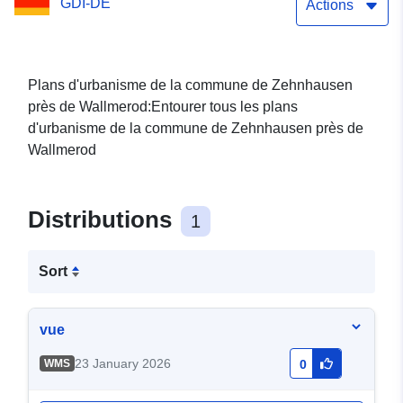
GDI-DE
Wallmerod
Actions
Plans d'urbanisme de la commune de Zehnhausen
près de Wallmerod:Entourer tous les plans
d'urbanisme de la commune de Zehnhausen près de
Wallmerod
Distributions
1
Sort
vue
23 January 2026
WMS
0