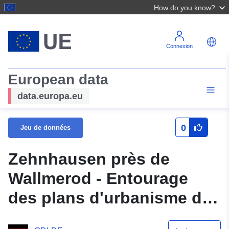
How do you know?
Connexion
European data
data.europa.eu
0
Jeu de données
Zehnhausen près de
Wallmerod - Entourage
des plans d'urbanisme de
Zehnhausen près de