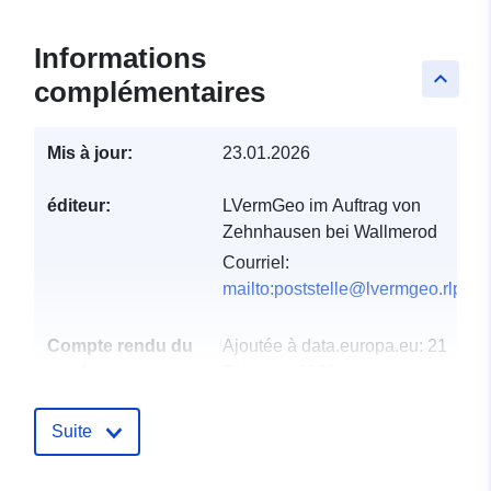
Informations
keyboard_arrow_up
complémentaires
Mis à jour:
23.01.2026
éditeur:
LVermGeo im Auftrag von
Zehnhausen bei Wallmerod
Courriel:
mailto:poststelle@lvermgeo.rlp.de
Compte rendu du
Ajoutée à data.europa.eu:
21
catalogue:
February 2026
Mise à jour sur data.europa.eu:
04 August 2026
Suite
spatial:
Coordonnées:
[ [ 7.90368,