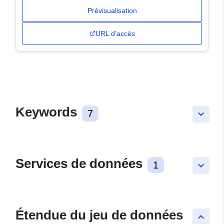
Prévisualisation
URL d'accès
Keywords
7
keyboard_arrow_down
Services de données
1
keyboard_arrow_down
Étendue du jeu de données
keyboard_arrow_up