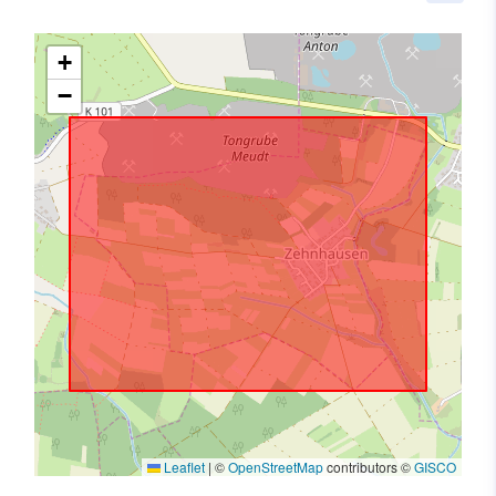
+
−
Leaflet
|
©
OpenStreetMap
contributors ©
GISCO