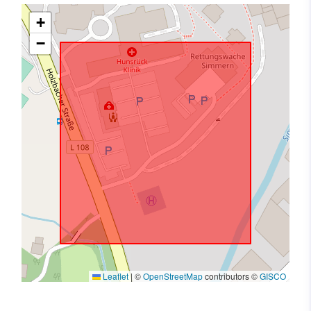
+
−
Leaflet
|
©
OpenStreetMap
contributors ©
GISCO