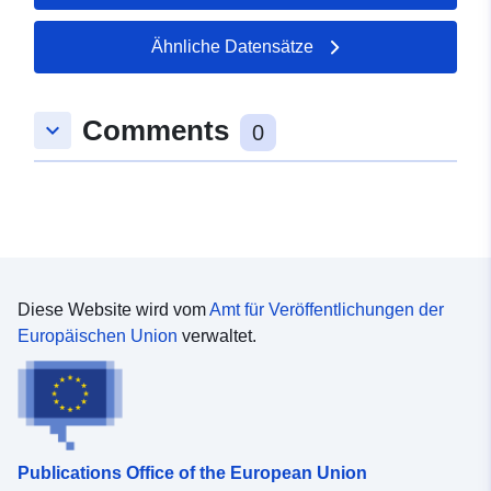
49.9785 ], [ 7.5163, 49.9785
], [ 7.5163, 49.9805 ] ]
Ähnliche Datensätze
Typ:
Polygon
Comments
keyboard_arrow_down
uriRef:
http://data.europa.eu/88u/dataset
0
9f8a-9d6d-bbba-d4d3bdb624c6
Diese Website wird vom
Amt für Veröffentlichungen der
Europäischen Union
verwaltet.
Publications Office of the European Union