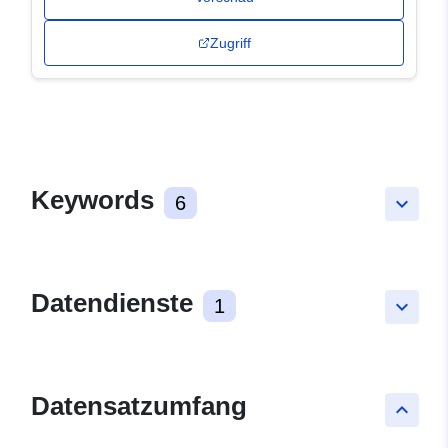
Zugriff
Keywords
6
keyboard_arrow_down
Datendienste
1
keyboard_arrow_down
Datensatzumfang
keyboard_arrow_up