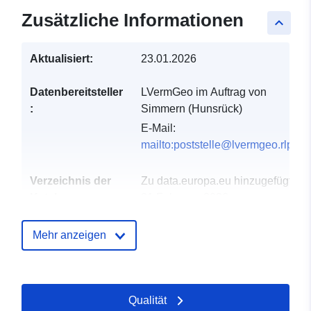
Zusätzliche Informationen
keyboard_arrow_up
Aktualisiert:
23.01.2026
Datenbereitsteller
LVermGeo im Auftrag von
:
Simmern (Hunsrück)
E-Mail:
mailto:poststelle@lvermgeo.rlp.de
Verzeichnis der
Zu data.europa.eu hinzugefügt:
Kataloge:
21 February 2026
Aktualisiert auf data.europa.eu:
04 August 2026
Mehr anzeigen
Gebiet:
Koordinaten:
[ [ 7.5163,
49.9805 ], [ 7.51924,
Qualität
49.9805 ], [ 7.51924,