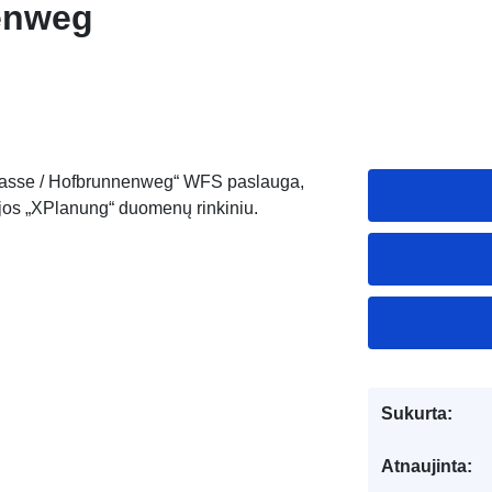
enweg
trasse / Hofbrunnenweg“ WFS paslauga,
ijos „XPlanung“ duomenų rinkiniu.
Sukurta:
Atnaujinta: