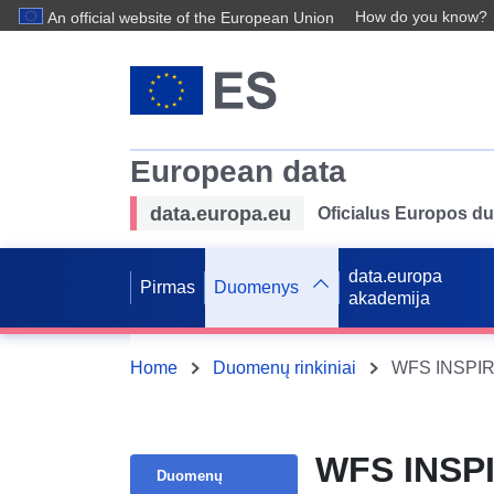
How do you know?
An official website of the European Union
European data
data.europa.eu
Oficialus Europos d
data.europa
Pirmas
Duomenys
akademija
Home
Duomenų rinkiniai
WFS INSPIRE
WFS INSPI
Duomenų