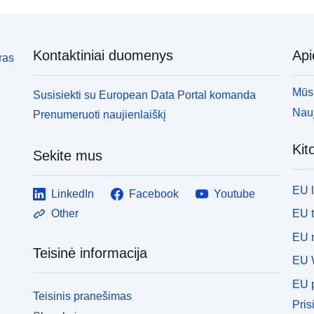
Kontaktiniai duomenys
Ap
ras
Mūsų
Susisiekti su European Data Portal komanda
Nauj
Prenumeruoti naujienlaiškį
Kit
Sekite mus
EU 
LinkedIn
Facebook
Youtube
EU 
Other
EU r
Teisinė informacija
EU 
EU p
Teisinis pranešimas
Pris