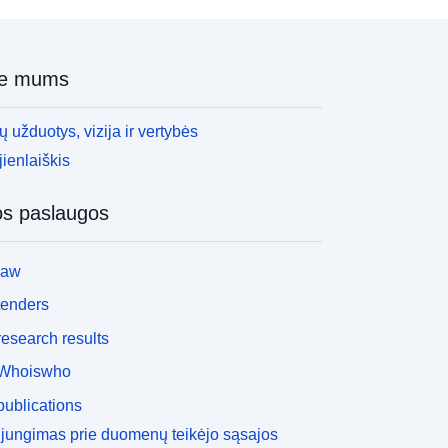
ie mums
 užduotys, vizija ir vertybės
ienlaiškis
os paslaugos
law
tenders
esearch results
Whoiswho
ublications
ijungimas prie duomenų teikėjo sąsajos