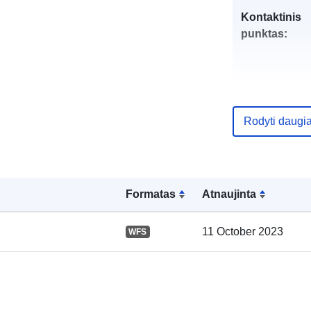
Kontaktinis
punktas:
Rodyti daugi
Katalogo įraš
Formatas
Atnaujinta
11 October 2023
WFS
Erdviniai
duomenys: