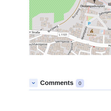
Comments
keyboard_arrow_down
0