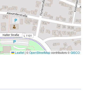
Leaflet
|
©
OpenStreetMap
contributors ©
GISCO