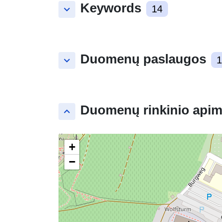
Keywords
keyboard_arrow_down
14
Duomenų paslaugos
keyboard_arrow_down
1
Duomenų rinkinio apim
keyboard_arrow_up
+
−