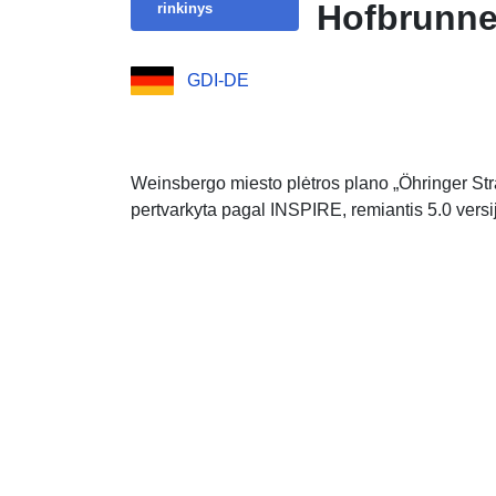
Hofbrunn
rinkinys
GDI-DE
Weinsbergo miesto plėtros plano „Öhringer S
pertvarkyta pagal INSPIRE, remiantis 5.0 vers