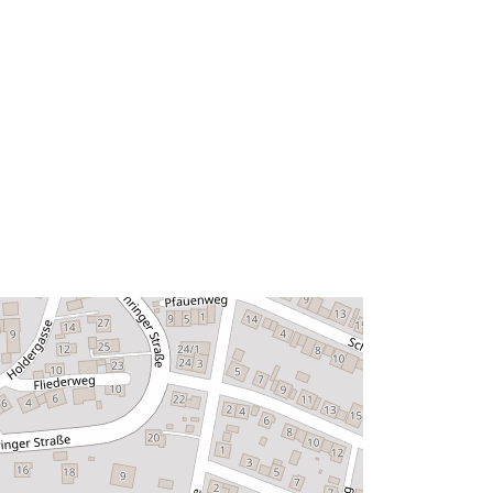
49.1534432 ] ]
Rūšis:
Polygon
Išteklius:
http://data.europa.eu/eli/reg/2009/97
6
http://data.europa.eu/88u/dataset/5e
418b78-3a26-44a4-964b-
494fe6fc462d