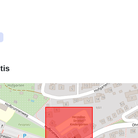
Atitinka:
uriRef:
tis