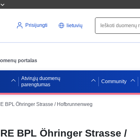
Prisijungti
lietuvių
uomenų portalas
Atvirųjų duomenų
Community
parengtumas
 BPL Öhringer Strasse / Hofbrunnenweg
RE BPL Öhringer Strasse /