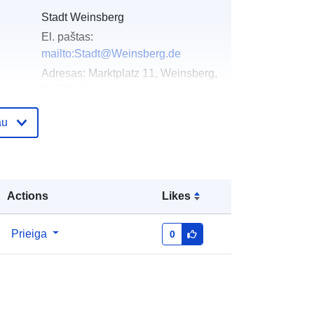
Stadt Weinsberg
El. paštas:
mailto:Stadt@Weinsberg.de
Adresas:
Marktplatz 11, Weinsberg,
74189, Deutschland
URL:
http://www.weinsberg.de
au
as:
Pridėta prie duomenų.europa.eu:
21 February
2026
Atnaujinta informacija apie duomenis.europa.eu:
Actions
Likes
04 August 2026
Prieiga
0
Koordinatės:
[ [ 9.2882358,
49.1534432 ], [ 9.2898612,
49.1534432 ], [ 9.2898612,
49.1517181 ], [ 9.2882358,
49.1517181 ], [ 9.2882358,