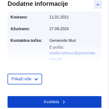
Dodatne informacije
keyboard_arrow_up
Kreirano:
11.01.2021
Ažurirano:
27.09.2024
Kontaktna točka:
Gemeinde Murr
E-pošta:
mailto:rathaus@gemeinde-
murr.de
Adresa:
Hindenburgstraße
60, Murr, 71711,
Deutschland
Prikaži više
URL:
http://www.gemeinde-
murr.de
Kvaliteta
Kataloški
Dodano u data.europa.eu:
21 Febr
registar:
2026