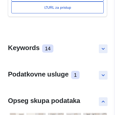
URL za pristup
Keywords
14
keyboard_arrow_down
Podatkovne usluge
1
keyboard_arrow_down
Opseg skupa podataka
keyboard_arrow_up