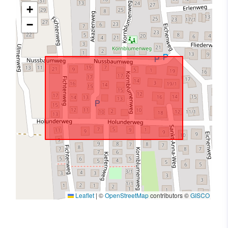
+
−
Leaflet
|
©
OpenStreetMap
contributors ©
GISCO