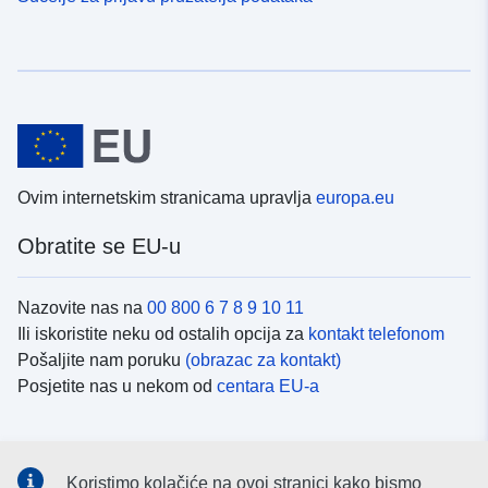
Ovim internetskim stranicama upravlja
europa.eu
Obratite se EU-u
Nazovite nas na
00 800 6 7 8 9 10 11
Ili iskoristite neku od ostalih opcija za
kontakt telefonom
Pošaljite nam poruku
(obrazac za kontakt)
Posjetite nas u nekom od
centara EU-a
Društvene mreže
Koristimo kolačiće na ovoj stranici kako bismo