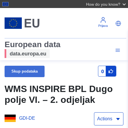
How do you know?
Prijava
European data
data.europa.eu
0
Skup podataka
WMS INSPIRE BPL Dugo
polje VI. – 2. odjeljak
GDI-DE
Actions