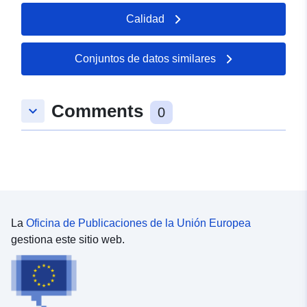
Calidad
Conjuntos de datos similares
Comments
keyboard_arrow_down
0
La
Oficina de Publicaciones de la Unión Europea
gestiona este sitio web.