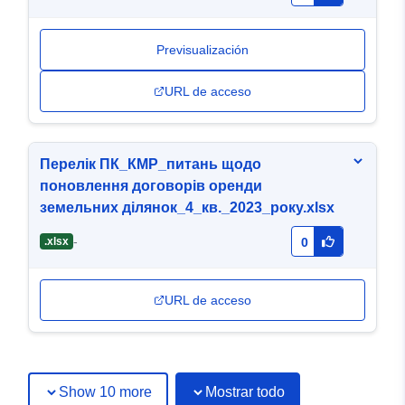
Previsualización
URL de acceso
Перелік ПК_КМР_питань щодо
поновлення договорів оренди
земельних ділянок_4_кв._2023_року.xlsx
-
.xlsx
0
URL de acceso
Show 10 more
Mostrar todo