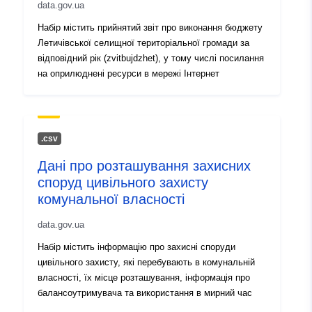
data.gov.ua
uriRef:
http://data.europa.eu/88u/dataset
Набір містить прийнятий звіт про виконання бюджету
e910-4c7f-9709-236a9fd0e4f6
Летичівської селищної територіальної громади за
відповідний рік (zvitbujdzhet), у тому числі посилання
Información de la
1.0
на оприлюднені ресурси в мережі Інтернет
versión:
.csv
Дані про розташування захисних
споруд цивільного захисту
комунальної власності
data.gov.ua
Набір містить інформацію про захисні споруди
цивільного захисту, які перебувають в комунальній
власності, їх місце розташування, інформація про
балансоутримувача та використання в мирний час