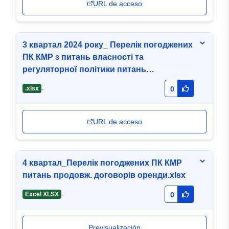
URL de acceso
3 квартал 2024 року_ Перелік погоджених
ПК КМР з питань власності та
регуляторної політики питань
продовження договорів оренди
-
.xlsx
0
комунального майна.xlsx
URL de acceso
4 квартал_Перелік погоджених ПК КМР
питань продовж. договорів оренди.xlsx
-
Excel XLSX
0
Previsualización