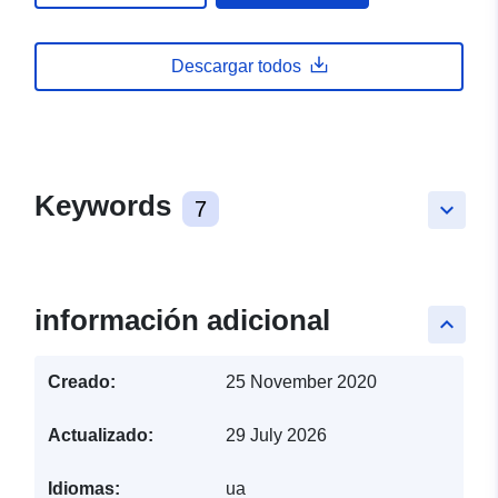
Descargar todos
Keywords
7
keyboard_arrow_down
información adicional
keyboard_arrow_up
Creado:
25 November 2020
Actualizado:
29 July 2026
Idiomas:
ua