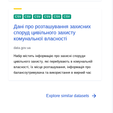
CSV
CSV
CSV
CSV
CSV
CSV
Дані про розташування захисних
споруд цивільного захисту
комунальної власності
data.gov.ua
Набір містить інформацію про захисні споруди
цивільного захисту, які перебувають в комунальній
власності, їх місце розташування, інформація про
балансоутримувача та використання в мирний час
arrow_forward
Explore similar datasets