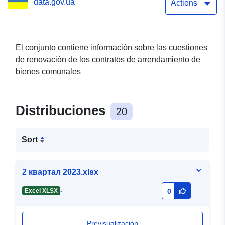
data.gov.ua
Política Regulatoria sobre
Actions
la Extensión de los
Acuerdos de
El conjunto contiene información sobre las cuestiones
de renovación de los contratos de arrendamiento de
Arrendamiento de
bienes comunales
Propiedad Comunal
Distribuciones
20
Sort
2 квартал 2023.xlsx
-
Excel XLSX
0
Previsualización