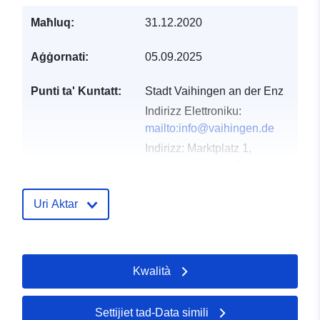
Maħluq:
31.12.2020
Aġġornati:
05.09.2025
Punti ta' Kuntatt:
Stadt Vaihingen an der Enz
Indirizz Elettroniku:
mailto:info@vaihingen.de
Indirizz:
Marktplatz 1,
Vaihingen an der Enz,
71665, Deutschland
URL:
Uri Aktar
http://www.vaihingen.de
Reġistru tal-
Miżjud ma’ data.europa.eu:
Kwalità
Katalgu:
21 February 2026
Aġġornat fuq data.europa.eu:
04 August 2026
Settijiet tad-Data simili