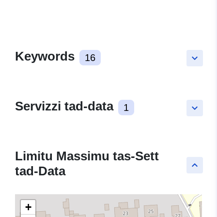
Keywords
16
keyboard_arrow_down
Servizzi tad-data
1
keyboard_arrow_down
Limitu Massimu tas-Sett
keyboard_arrow_up
tad-Data
+