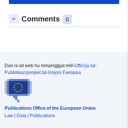
Spazjali:
Koordinati:
[ [ 8.9637357,
Comments
keyboard_arrow_down
48.9305198 ], [ 8.9642882,
0
48.9305198 ], [ 8.9642882,
48.9301965 ], [ 8.9637357,
48.9301965 ], [ 8.9637357,
48.9305198 ] ]
Tip:
Polygon
Dan is-sit web hu mmaniġġjat mill-
Uffiċċju tal-
Jikkonforma ma':
Riżorsa:
Pubblikazzjonijiet tal-Unjoni Ewropea
http://data.europa.eu/eli/reg/2009/
uriRef:
http://data.europa.eu/88u/dataset/
5a36-475c-b553-fc0327609387
Publications Office of the European Union
Law | Data | Publications