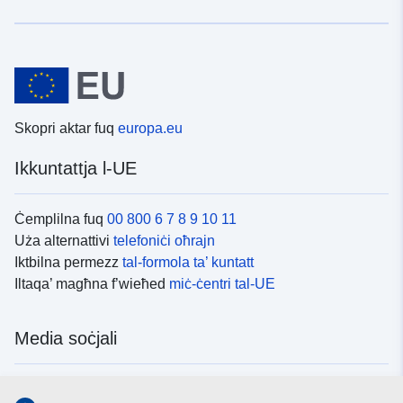
Skopri aktar fuq
europa.eu
Ikkuntattja l-UE
Ċemplilna fuq
00 800 6 7 8 9 10 11
Uża alternattivi
telefoniċi oħrajn
Iktbilna permezz
tal-formola ta’ kuntatt
Iltaqa’ magħna f’wieħed
miċ-ċentri tal-UE
Media soċjali
Fittex mezzi
tal-media soċjali tal-UE