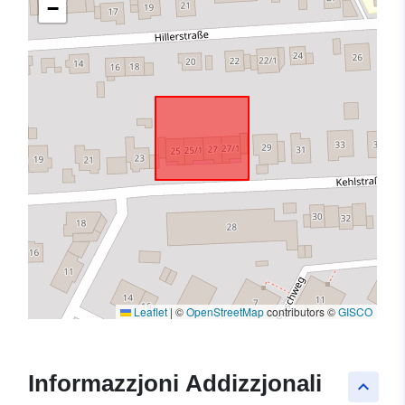
−
Leaflet
|
©
OpenStreetMap
contributors ©
GISCO
Informazzjoni Addizzjonali
keyboard_arrow_up