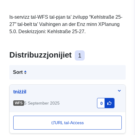
Is-servizz tal-WFS tal-pjan ta’ żvilupp “Kehlstraße 25-
27” tal-belt ta’ Vaihingen an der Enz minn XPlanung
5.0. Deskrizzjoni: Kehlstraße 25-27.
Distribuzzjonijiet
1
Sort
tniżżil
5 September 2025
WFS
0
URL tal-Aċċess