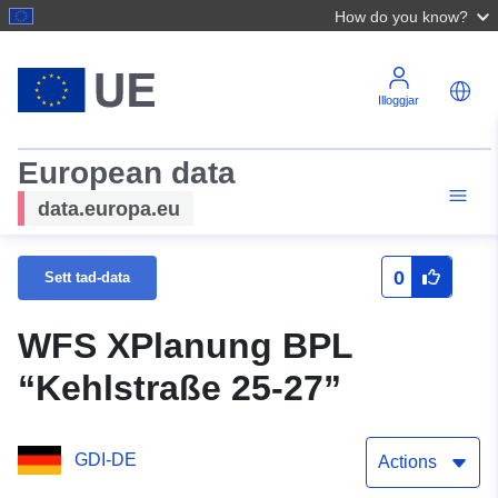
How do you know?
Illoggjar
European data
data.europa.eu
0
Sett tad-data
WFS XPlanung BPL
“Kehlstraße 25-27”
GDI-DE
Actions