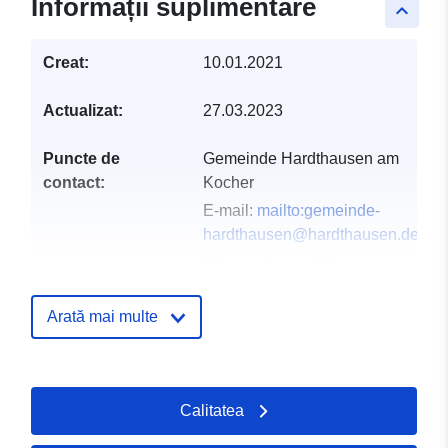
Informații suplimentare
keyboard_arrow_up
Creat:
10.01.2021
Actualizat:
27.03.2023
Puncte de
Gemeinde Hardthausen am
contact:
Kocher
E-mail:
mailto:gemeinde-
hardthausen@hardthausen.de
Adresa:
Lampoldshauser
Straße 8, Hardthausen am
Kocher, 74239, Deutschland
Arată mai multe
Adresă URL:
http://www.hardthausen.de
Calitatea
Registru catalog:
Adăugat la data.europa.eu:
21 Feb
2026