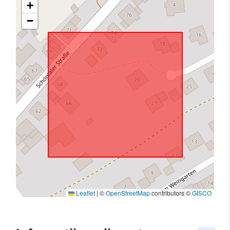
+
−
Leaflet
|
©
OpenStreetMap
contributors ©
GISCO