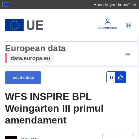
How do you know?
Autentificare
European data
data.europa.eu
0
Set de date
WFS INSPIRE BPL
Weingarten III primul
amendament