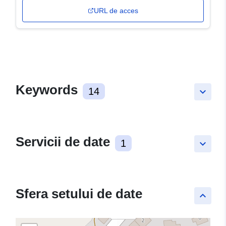
URL de acces
Keywords
14
keyboard_arrow_down
Servicii de date
1
keyboard_arrow_down
Sfera setului de date
keyboard_arrow_up