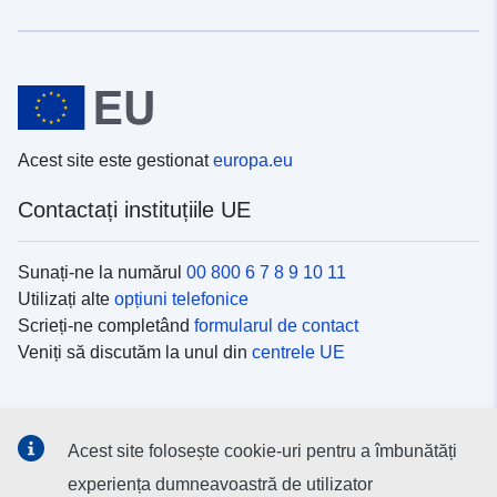
Acest site este gestionat
europa.eu
Contactați instituțiile UE
Sunați-ne la numărul
00 800 6 7 8 9 10 11
Utilizați alte
opțiuni telefonice
Scrieți-ne completând
formularul de contact
Veniți să discutăm la unul din
centrele UE
Platformele de comunicare socială
Acest site folosește cookie-uri pentru a îmbunătăți
Descoperiți canalele UE
pe rețelele sociale
experiența dumneavoastră de utilizator