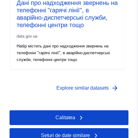
Дані про надходження звернень на
телефонні "гарячі лінії", в
аварійно-диспетчерські служби,
телефонні центри тощо
data.gov.ua
Набір містить дані про надходження звернень на
телефонні "гарячі лінії", в аварійно-диспетчерські
служби, телефонні центри тощо
arrow_forward
Explore similar datasets
Calitatea
Seturi de date similare