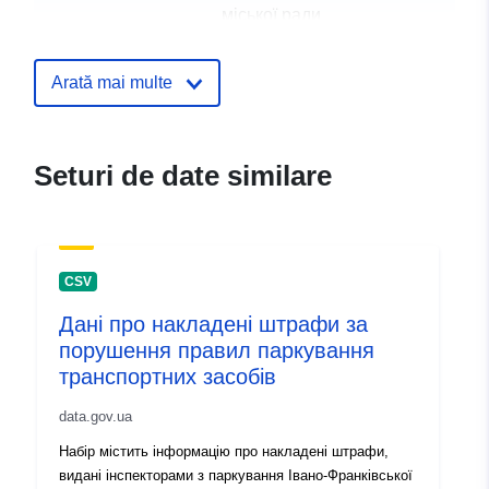
міської ради
Puncte de
Дем'янів Петро Богданович
Arată mai multe
contact:
E-mail:
mailto:40226397@mail.gov.ua
Seturi de date similare
Registru catalog:
Adăugat la data.europa.eu:
28 Jul
Informații actualizate la data a.eur
29 July 2026
CSV
Identificatori:
5f074252-d55e-40e6-a5e9-
Дані про накладені штрафи за
3e821f576571
порушення правил паркування
транспортних засобів
uriRef:
http://data.europa.eu/88u/dataset/
d55e-40e6-a5e9-3e821f576571
data.gov.ua
Набір містить інформацію про накладені штрафи,
Informații
1.0
видані інспекторами з паркування Івано-Франківської
versiune: