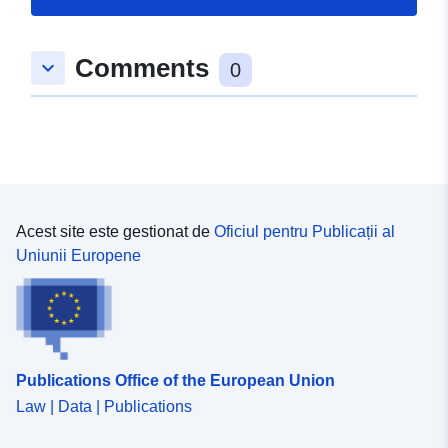
Comments
keyboard_arrow_down
0
Acest site este gestionat de
Oficiul pentru Publicații al
Uniunii Europene
Publications Office of the European Union
Law | Data | Publications