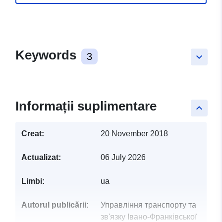
Keywords
3
keyboard_arrow_down
Informații suplimentare
keyboard_arrow_up
Creat:
20 November 2018
Actualizat:
06 July 2026
Limbi:
ua
Autorul publicării:
Управління транспорту та
зв'язку Івано-Франківської