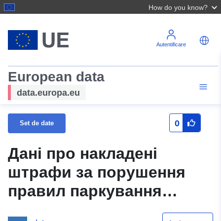
How do you know?
Autentificare
European data
data.europa.eu
0
Set de date
Дані про накладені
штрафи за порушення
правил паркування
транспортних засобів