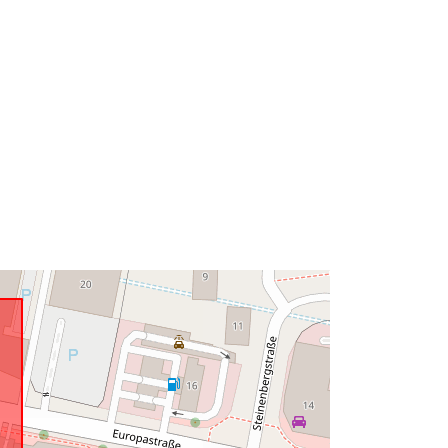
Tipo:
Polygon
Recurso:
http://data.europa.eu/eli/reg/2009/97
6
http://data.europa.eu/88u/dataset/5f2
c8f86-4837-4c8d-9dfd-
ad23f5c9e03d