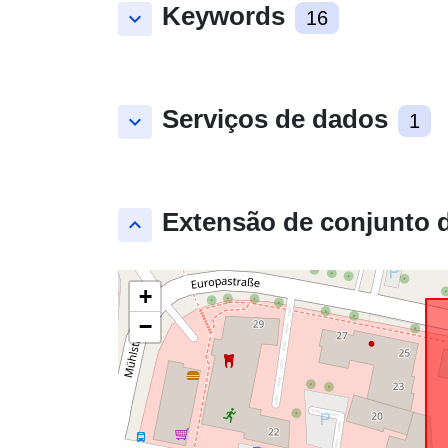
Keywords
keyboard_arrow_down
16
Serviços de dados
keyboard_arrow_down
1
Extensão de conjunto 
keyboard_arrow_up
+
−