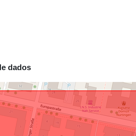
Está em
confomidade
com:
uriRef:
de dados