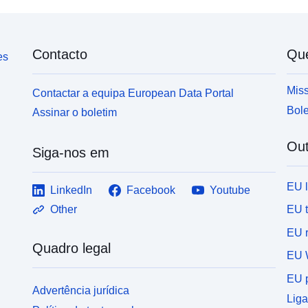
Contacto
Qu
es
Miss
Contactar a equipa European Data Portal
Bole
Assinar o boletim
Out
Siga-nos em
EU 
LinkedIn
Facebook
Youtube
EU 
Other
EU r
Quadro legal
EU 
EU p
Advertência jurídica
Liga