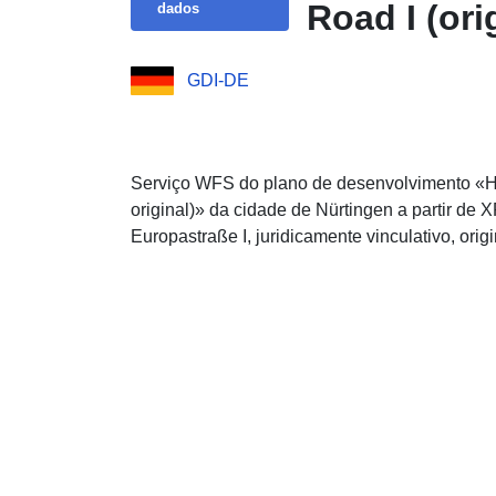
Road I (ori
dados
GDI-DE
Serviço WFS do plano de desenvolvimento «Hei
original)» da cidade de Nürtingen a partir de 
Europastraße I, juridicamente vinculativo, origi