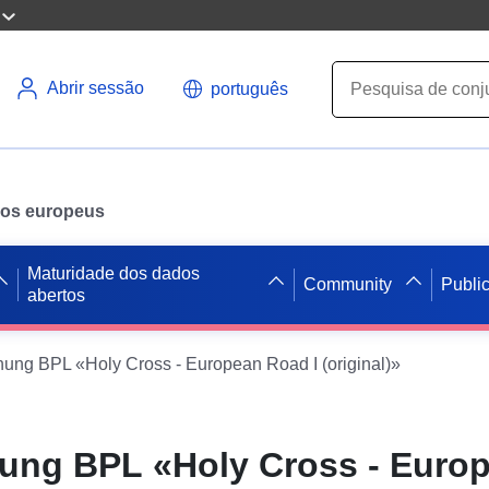
Abrir sessão
português
ados europeus
Maturidade dos dados
Community
Publi
abertos
ng BPL «Holy Cross - European Road I (original)»
ung BPL «Holy Cross - Euro