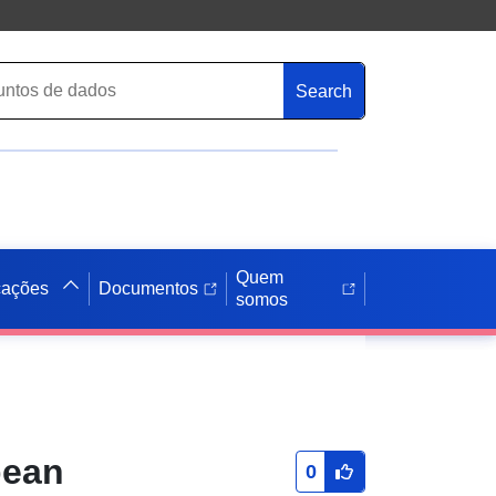
Search
Quem
cações
Documentos
somos
pean
0