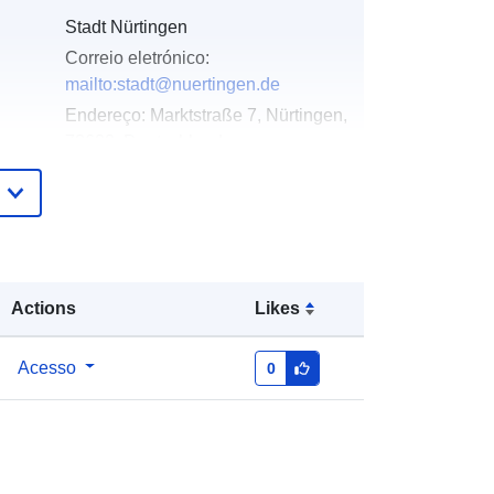
Stadt Nürtingen
Correio eletrónico:
mailto:stadt@nuertingen.de
Endereço:
Marktstraße 7, Nürtingen,
72622, Deutschland
URL:
http://www.nuertingen.de
Acrescentado à data.europa.eu:
21
February 2026
Atualizado em data.europa.eu:
04
Actions
Likes
August 2026
Acesso
0
Coordenadas:
[ [ 9.3361428,
48.628794 ], [ 9.338783, 48.628794
], [ 9.338783, 48.627578 ], [
9.3361428, 48.627578 ], [
9.3361428, 48.628794 ] ]