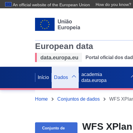
How do you know?
An official website of the European Union
European data
data.europa.eu
Portal oficial dos d
academia
Início
Dados
data.europa
Home
Conjuntos de dados
WFS XPlanu
WFS XPlan
Conjunto de