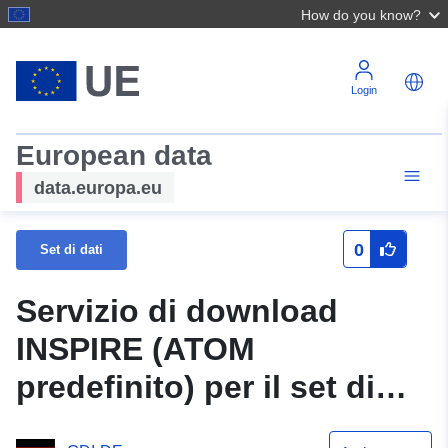
How do you know?
Login
European data
data.europa.eu
0
Set di dati
Servizio di download
INSPIRE (ATOM
predefinito) per il set di
dati INSPIRE SL Piani di