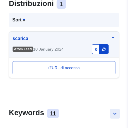
Distribuzioni
1
Sort
scarica
10 January 2024
Atom Feed
0
URL di accesso
Keywords
11
keyboard_arrow_down