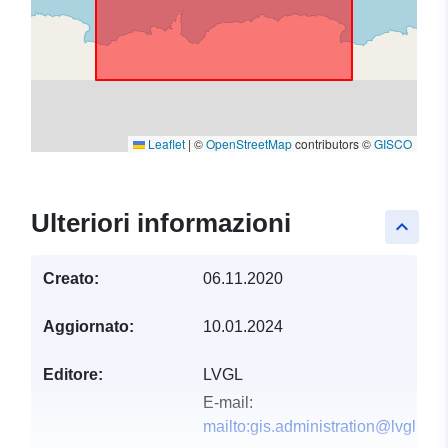
Leaflet
|
©
OpenStreetMap
contributors ©
GISCO
Ulteriori informazioni
keyboard_arrow_up
Creato:
06.11.2020
Aggiornato:
10.01.2024
Editore:
LVGL
E-mail:
mailto:gis.administration@lvgl.saa