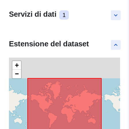
Servizi di dati
1
keyboard_arrow_down
Estensione del dataset
keyboard_arrow_up
+
−