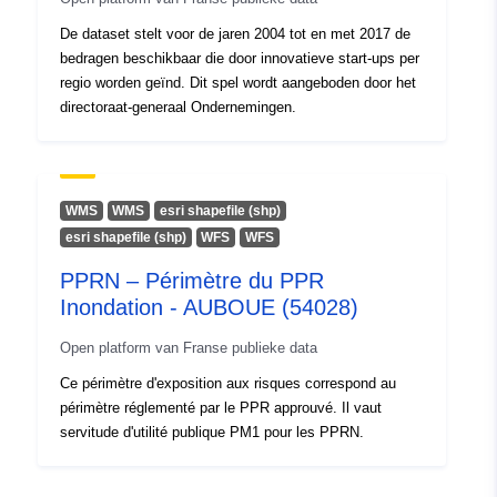
De dataset stelt voor de jaren 2004 tot en met 2017 de
uriRef:
http://data.europa.eu/88u/dataset/
bedragen beschikbaar die door innovatieve start-ups per
e8e6-4041-8711-b9f5f250f513
regio worden geïnd. Dit spel wordt aangeboden door het
directoraat-generaal Ondernemingen.
Versie-informatie:
1.0
WMS
WMS
esri shapefile (shp)
esri shapefile (shp)
WFS
WFS
PPRN – Périmètre du PPR
Inondation - AUBOUE (54028)
Open platform van Franse publieke data
Ce périmètre d'exposition aux risques correspond au
périmètre réglementé par le PPR approuvé. Il vaut
servitude d'utilité publique PM1 pour les PPRN.