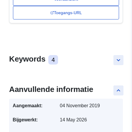
Toegangs-URL
Keywords
4
keyboard_arrow_down
Aanvullende informatie
keyboard_arrow_up
Aangemaakt:
04 November 2019
Bijgewerkt:
14 May 2026