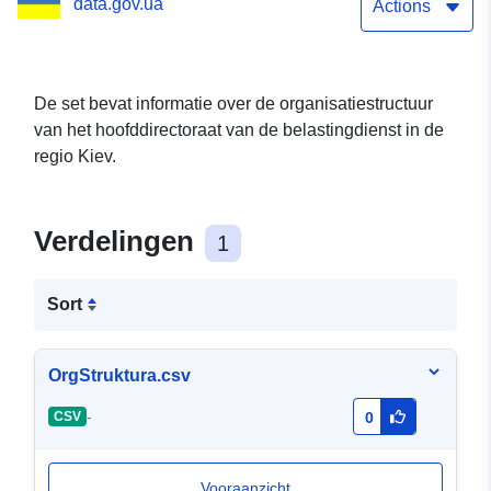
data.gov.ua
informatiemanager
Actions
De set bevat informatie over de organisatiestructuur
van het hoofddirectoraat van de belastingdienst in de
regio Kiev.
Verdelingen
1
Sort
OrgStruktura.csv
-
CSV
0
Vooraanzicht