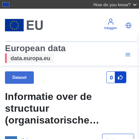
How do you know?
Inloggen
European data
data.europa.eu
0
Dataset
Informatie over de
structuur
(organisatorische
structuur) van de