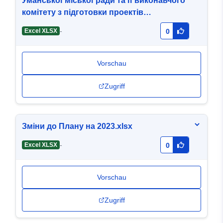
Уманської міської ради та її виконавчого
комітету з підготовки проектів
регуляторних актів на 2026 рік
-
Excel XLSX
0
Vorschau
Zugriff
Зміни до Плану на 2023.xlsx
-
Excel XLSX
0
Vorschau
Zugriff