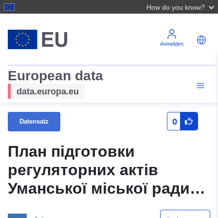
How do you know?
Anmelden
European data
data.europa.eu
0
Datensatz
План підготовки
регуляторних актів
Уманської міської ради
та її виконавчого