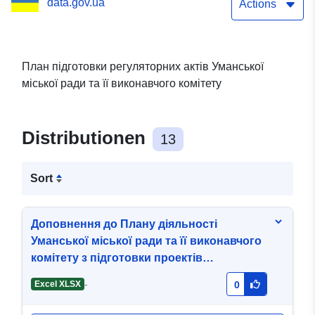
data.gov.ua
комітету
Actions
План підготовки регуляторних актів Уманської
міської ради та її виконавчого комітету
Distributionen
13
Sort
Доповнення до Плану діяльності
Уманської міської ради та її виконавчого
комітету з підготовки проектів
регуляторних актів на 2025 рік
-
Excel XLSX
0