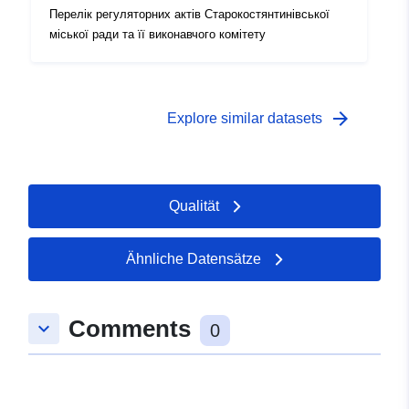
Перелік регуляторних актів Старокостянтинівської
міської ради та її виконавчого комітету
arrow_forward
Explore similar datasets
Qualität
Ähnliche Datensätze
Comments
keyboard_arrow_down
0