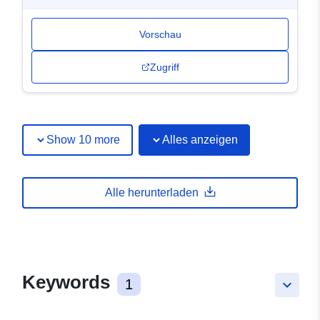
Vorschau
Zugriff
Show 10 more
Alles anzeigen
Alle herunterladen
Keywords
1
keyboard_arrow_down