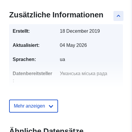
Zusätzliche Informationen
keyboard_arrow_up
Erstellt:
18 December 2019
Aktualisiert:
04 May 2026
Sprachen:
ua
Datenbereitsteller
Уманська міська рада
:
Kontaktmöglichk
Якубенко Наталія
eiten:
Володимирівна
Mehr anzeigen
E-Mail:
mailto:umaneconom@gmail.com
Ähnliche Datensätze