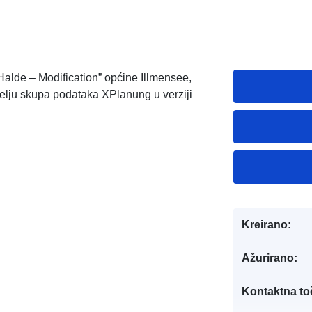
alde – Modification” općine Illmensee,
lju skupa podataka XPlanung u verziji
Kreirano:
Ažurirano:
Kontaktna to