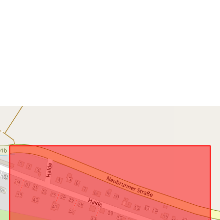
U skladu s:
uriRef: