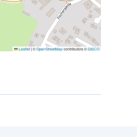
Leaflet
|
©
OpenStreetMap
contributors ©
GISCO