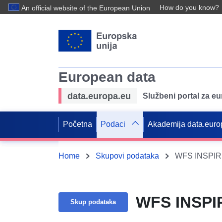
How do you know?
An official website of the European Union
European data
data.europa.eu
Službeni portal za e
Početna
Podaci
Akademija data.euro
Home
Skupovi podataka
WFS INSPIRE
WFS INSPIR
Skup podataka