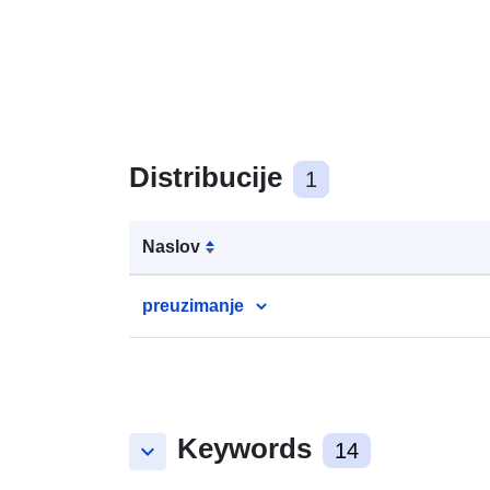
Distribucije
1
Naslov
preuzimanje
Keywords
keyboard_arrow_down
14