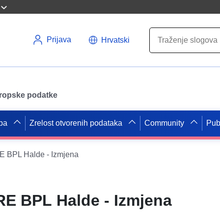
Prijava
Hrvatski
uropske podatke
pa
Zrelost otvorenih podataka
Community
Pub
 BPL Halde - Izmjena
E BPL Halde - Izmjena