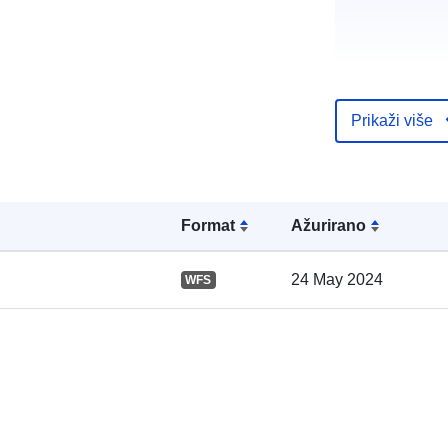
Prikaži više
Kataloški
registar:
Formаt
Ažurirano
Prostorno:
24 May 2024
WFS