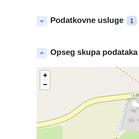
Podatkovne usluge
keyboard_arrow_down
1
Opseg skupa podataka
keyboard_arrow_up
+
−