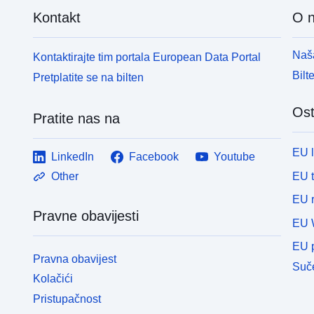
Kontakt
O 
Naša
Kontaktirajte tim portala European Data Portal
Bilt
Pretplatite se na bilten
Ost
Pratite nas na
EU 
LinkedIn
Facebook
Youtube
EU 
Other
EU r
Pravne obavijesti
EU 
EU p
Pravna obavijest
Suče
Kolačići
Pristupačnost