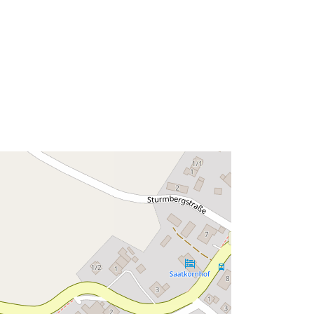
Resurs:
http://data.europa.eu/eli/reg/2009/97
6
http://data.europa.eu/88u/dataset/5fa
8e614-fbc6-45cc-90de-
a9ac60209332