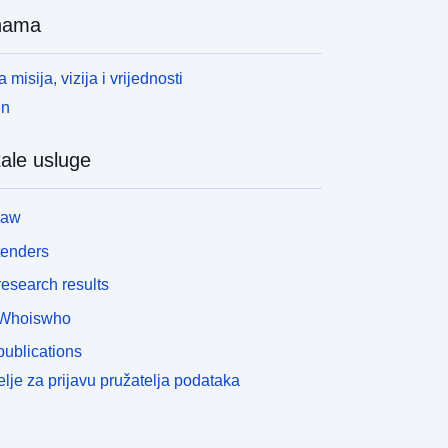
nama
 misija, vizija i vrijednosti
en
ale usluge
law
tenders
esearch results
Whoiswho
ublications
lje za prijavu pružatelja podataka