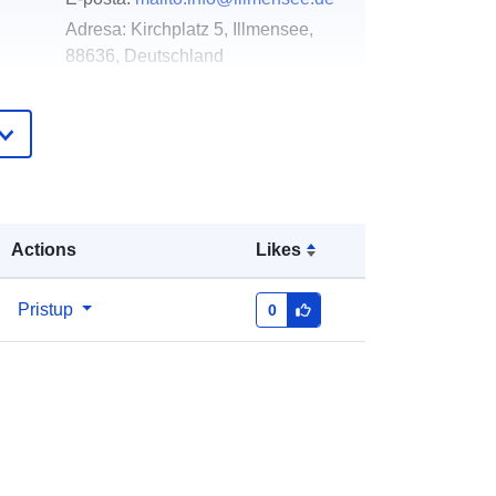
Adresa:
Kirchplatz 5, Illmensee,
88636, Deutschland
URL:
http://www.illmensee.de
Dodano u data.europa.eu:
21 February
2026
Ažurirano na temelju podataka.europa.eu:
04 August 2026
Actions
Likes
Koordinate:
[ [ 9.3622659,
Pristup
0
47.8749763 ], [ 9.3666416,
47.8749763 ], [ 9.3666416,
47.8732768 ], [ 9.3622659,
47.8732768 ], [ 9.3622659,
47.8749763 ] ]
Tip:
Polygon