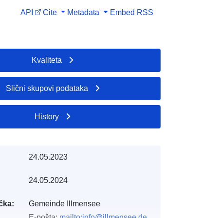
API
Cite
Metadata
Embed
RSS
Kvaliteta
Slični skupovi podataka
History
24.05.2023
24.05.2024
čka:
Gemeinde Illmensee
E-pošta:
mailto:info@illmensee.de