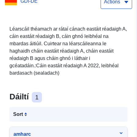
GDI-DE
Actions
Léarscáil théamach ar rátaí cánach eastáit réadaigh A,
cáin eastáit réadaigh B, cáin ghnó leibhéal na
mbardas áitiúil. Cuirtear na léarscáileanna le
haghaidh cháin eastáit réadaigh A, cháin eastáit
réadaigh B agus cháin ghnó i láthair i
gcéatadáin.:Cáin eastáit réadaigh A 2022, leibhéal
bardasach (sealadach)
Dáiltí
1
Sort
amharc