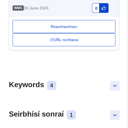
30 June 2024
WMS
0
Réamhamharc
URL rochtana
Keywords
4
keyboard_arrow_down
Seirbhísí sonraí
1
keyboard_arrow_down