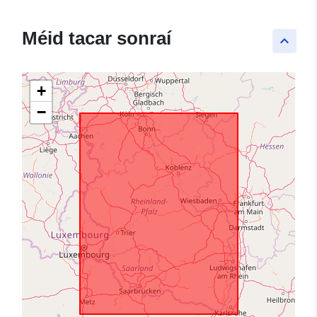
Méid tacar sonraí
keyboard_arrow_up
+
−