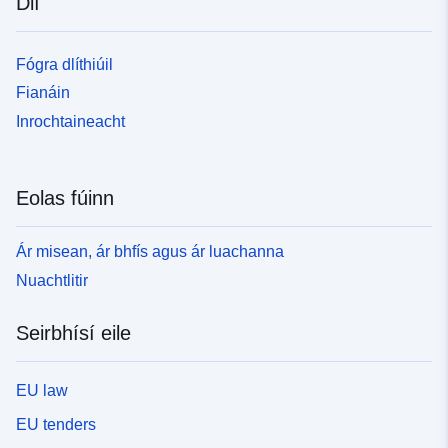
Dlí
Fógra dlíthiúil
Fianáin
Inrochtaineacht
Eolas fúinn
Ár misean, ár bhfís agus ár luachanna
Nuachtlitir
Seirbhísí eile
EU law
EU tenders