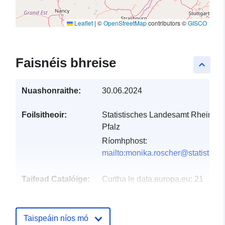
Leaflet
|
©
OpenStreetMap
contributors ©
GISCO
Faisnéis bhreise
keyboard_arrow_up
Nuashonraithe:
30.06.2024
Foilsitheoir:
Statistisches Landesamt Rheinlan
Pfalz
Ríomhphost:
mailto:monika.roscher@statistik.rl
Taifead Catalóige:
Curtha le data.europa.eu:
21
February 2026
Nuashonraithe ar data.europa.eu:
04 August 2026
Taispeáin níos mó