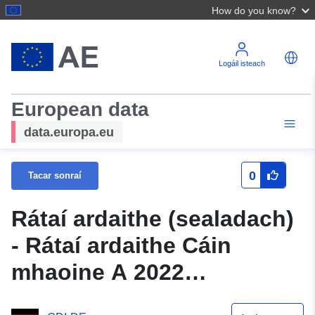
How do you know?
Logáil isteach
European data
data.europa.eu
0
Tacar sonraí
Rátaí ardaithe (sealadach)
- Rátaí ardaithe Cáin
mhaoine A 2022
(sealadach)