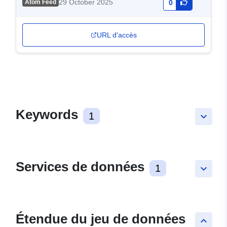
29 October 2025
Atom Feed
0
URL d'accès
Keywords
1
keyboard_arrow_down
Services de données
1
keyboard_arrow_down
Étendue du jeu de données
keyboard_arrow_up