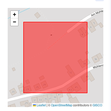
+
−
Leaflet
|
©
OpenStreetMap
contributors ©
GISCO