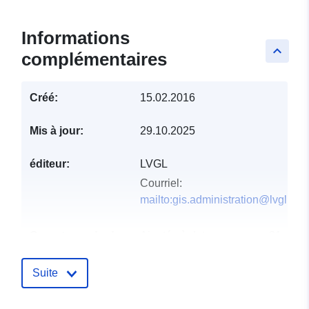
Informations
keyboard_arrow_up
complémentaires
Créé:
15.02.2016
Mis à jour:
29.10.2025
éditeur:
LVGL
Courriel:
mailto:gis.administration@lvgl.saa
Compte rendu du
Ajoutée à data.europa.eu:
21
catalogue:
February 2026
Mise à jour sur data.europa.eu:
Suite
04 August 2026