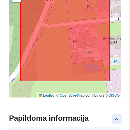
Leaflet
|
©
OpenStreetMap
contributors ©
GISCO
Papildoma informacija
keyboard_arrow_up