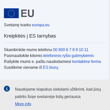
Svetainę tvarko
europa.eu
Kreipkitės į ES tarnybas
Skambinkite mums telefonu
00 800 6 7 8 9 10 11
Pasinaudokite kitomis
telefoninio ryšio galimybėmis
Rašykite mums e. paštu naudodamiesi
kontaktine forma
Susitikime viename iš
ES biurų
Socialiniai tinklai
Naudojame slapukus siekdami užtikrinti, kad jūsų
ES
socialinių tinklų kanalai
patirtis šioje svetainėje būtų geriausia
More info