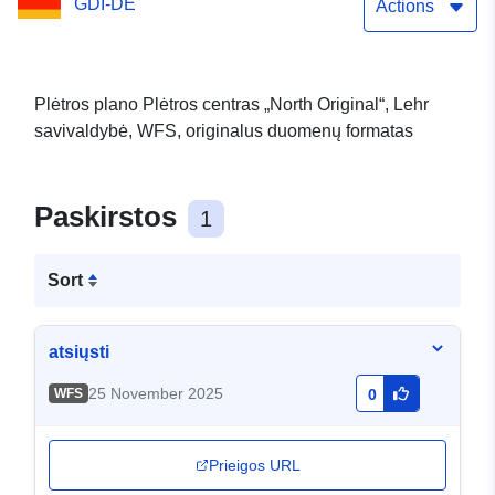
GDI-DE
Actions
Plėtros plano Plėtros centras „North Original“, Lehr
savivaldybė, WFS, originalus duomenų formatas
Paskirstos
1
Sort
atsiųsti
25 November 2025
WFS
0
Prieigos URL