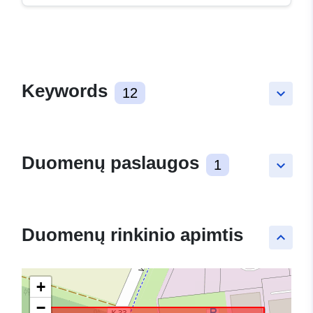
Keywords
12
keyboard_arrow_down
Duomenų paslaugos
1
keyboard_arrow_down
Duomenų rinkinio apimtis
keyboard_arrow_up
+
−