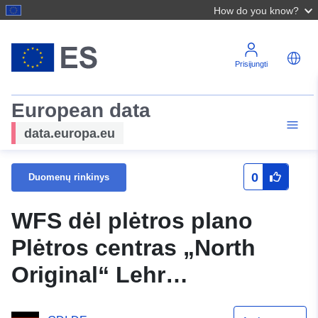
How do you know?
Prisijungti
European data
data.europa.eu
0
Duomenų rinkinys
WFS dėl plėtros plano
Plėtros centras „North
Original“ Lehr
savivaldybėje