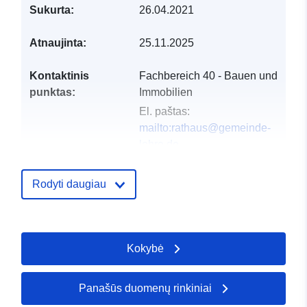
Sukurta:
26.04.2021
Atnaujinta:
25.11.2025
Kontaktinis
Fachbereich 40 - Bauen und
punktas:
Immobilien
El. paštas:
mailto:rathaus@gemeinde-
lehre.de
Adresas:
Marktstraße 10,
Lehre, D-38165,
Rodyti daugiau
Deutschland
URL:
https://gemeinde-
lehre.de
Kokybė
Katalogo įrašas:
Pridėta prie duomenų.europa.eu:
2
2026
Panašūs duomenų rinkiniai
Atnaujinta informacija apie duome