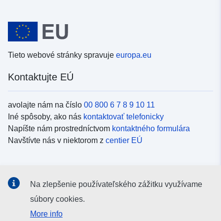
Tieto webové stránky spravuje
europa.eu
Kontaktujte EÚ
avolajte nám na číslo
00 800 6 7 8 9 10 11
Iné spôsoby, ako nás
kontaktovať telefonicky
Napíšte nám prostredníctvom
kontaktného formulára
Navštívte nás v niektorom z
centier EÚ
Sociálne médiá
Na zlepšenie používateľského zážitku využívame
Kanály EÚ na
sociálnych médiách
súbory cookies.
More info