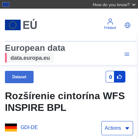
How do you know?
Prihlásiť
European data
data.europa.eu
0
Dataset
Rozšírenie cintorína WFS
INSPIRE BPL
GDI-DE
Actions