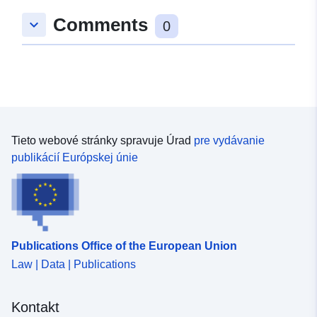
pokrytie:
48.9212321 ], [ 9.1147837,
Comments
keyboard_arrow_down
48.9212321 ], [ 9.1147837,
0
48.9202375 ], [ 9.1130006,
48.9202375 ], [ 9.1130006,
48.9212321 ] ]
Typ:
Polygon
Zodpovedá:
Zdroj:
Tieto webové stránky spravuje Úrad
pre vydávanie
http://data.europa.eu/eli/reg/2009/
publikácií Európskej únie
uriRef:
http://data.europa.eu/88u/dataset/5
8011-4e06-b004-d8d7a8776215
Publications Office of the European Union
Law | Data | Publications
Kontakt