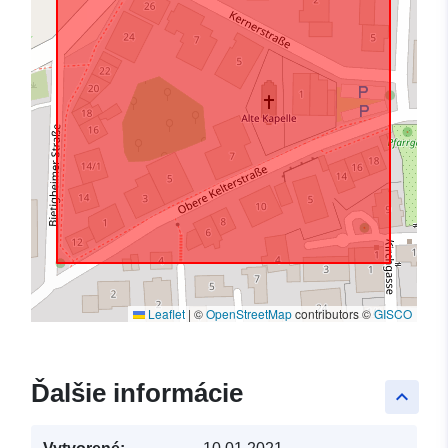
Leaflet
|
©
OpenStreetMap
contributors ©
GISCO
Ďalšie informácie
keyboard_arrow_up