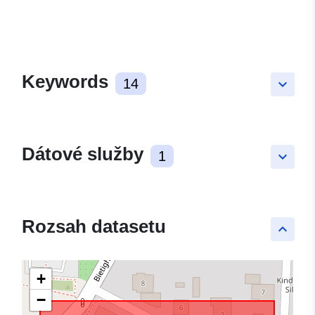
Keywords
14
keyboard_arrow_down
Dátové služby
1
keyboard_arrow_down
Rozsah datasetu
keyboard_arrow_up
+
−