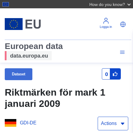
How do you know?
Logga in
European data
data.europa.eu
0
Dataset
Riktmärken för mark 1
januari 2009
GDI-DE
Actions