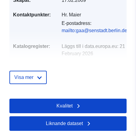
Skapat:
17.02.2009
Kontaktpunkter:
Hr. Maier
E-postadress:
mailto:gaa@senstadt.berlin.de
Katalogregister:
Läggs till i data.europa.eu:
21
February 2026
Uppdaterad på data.europa.eu:
04 August 2026
Visa mer
Spatial:
Koordinater:
[ [ 13.079,
52.6877 ], [ 13.7701,
52.6877 ], [ 13.7701,
Kvalitet
52.3284 ], [ 13.079, 52.3284
], [ 13.079, 52.6877 ] ]
Typ:
Polygon
Liknande dataset