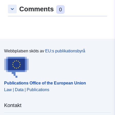
Identifierare:
https://registry.gdi-
Comments
keyboard_arrow_down
de.org/id/de.be.csw/411bd6cb-
0
d708-3005-be5b-
57012ae07913
uriRef:
http://data.europa.eu/88u/dataset
6cf1-3332-b759-5e122d32760e
Webbplatsen sköts av
EU:s publikationsbyrå
Tidsperiod:
01 January 2009
 -
31 December 2009
Publications Office of the European Union
Law | Data | Publications
Kontakt