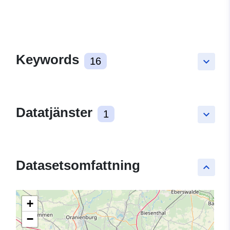
Keywords
16
keyboard_arrow_down
Datatjänster
1
keyboard_arrow_down
Datasetsomfattning
keyboard_arrow_up
+
−