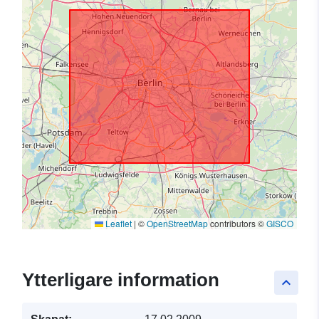
Leaflet
|
©
OpenStreetMap
contributors ©
GISCO
Ytterligare information
keyboard_arrow_up