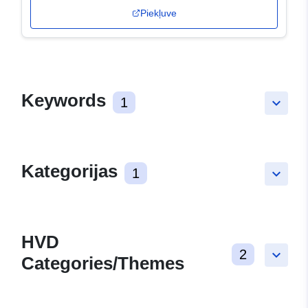
Piekļuve
Keywords
1
keyboard_arrow_down
Kategorijas
1
keyboard_arrow_down
HVD
2
keyboard_arrow_down
Categories/Themes