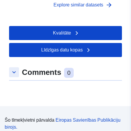
arrow_forward
Explore similar datasets
Kvalitāte
Līdzīgas datu kopas
Comments
keyboard_arrow_down
0
Šo tīmekļvietni pārvalda
Eiropas Savienības Publikāciju
birojs.