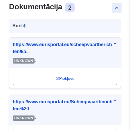
Dokumentācija
2
keyboard_arrow_up
Sort
https://www.eurisportal.eu/scheepvaartberich
ten/ka...
-
UNKNOWN
Piekļuve
https://www.eurisportal.eu/Scheepvaartberich
ten%20...
-
UNKNOWN