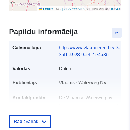
Leaflet
|
©
OpenStreetMap
contributors ©
GISCO
Papildu informācija
keyboard_arrow_up
Galvenā lapa:
https://www.vlaanderen.be/DataC
3af1-4928-9aef-7fe4a8b...
Valodas:
Dutch
Publicētājs:
Vlaamse Waterweg NV
Kontaktpunkts:
De Vlaamse Waterweg nv
Organizācijas nosaukums:
De Vla
Waterweg nv
E-pasta adrese:
Rādīt vairāk
mailto:digitaal.vlaanderen@vlaan