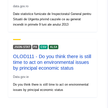
known/genid/prov/9fc8bb82cd6b99
data.gov.ro
Identifikatori:
6059d969-c006-49f3-8b44-
Date statistice furnizate de Inspectoratul General pentru
Situatii de Urgenta privind cauzele ce au generat
2c1620e4aeb4
incendii in primele 9 luni ale anului 2013
Citi identifikatori:
uriRef:
http://data.europa.eu/88u/dataset
JSON-STAT
PX
CSV
XLSX
c006-49f3-8b44-2c1620e4aeb4
OLOD111 - Do you think there is still
Piekļuves
non-public
time to act on environmental issues
tiesības:
by principal economic status
Data.gov.ie
Uzkrāšanas
irregular
periodiskums:
Do you think there is still time to act on environmental
issues by principal economic status