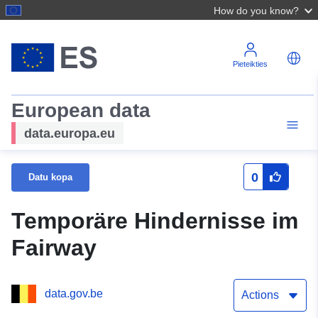
How do you know?
Pieteikties
European data
data.europa.eu
0
Datu kopa
Temporäre Hindernisse im
Fairway
data.gov.be
Actions