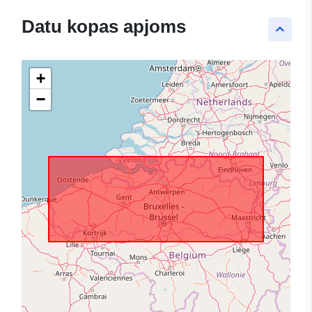
Datu kopas apjoms
keyboard_arrow_up
+
−