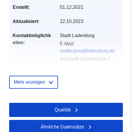
Erstellt:
01.12.2021
Aktualisiert:
12.10.2023
Kontaktmöglichk
Stadt Ladenburg
eiten:
E-Mail:
mailto:post@ladenburg.de
Anschrift:
Hauptstraße 7,
Ladenburg, 68526,
Deutschland
URL:
Mehr anzeigen
http://www.ladenburg.de
Verzeichnis der
Zu data.europa.eu hinzugefügt:
Qualität
Kataloge:
21 February 2026
Aktualisiert auf data.europa.eu:
04 August 2026
Ähnliche Datensätze