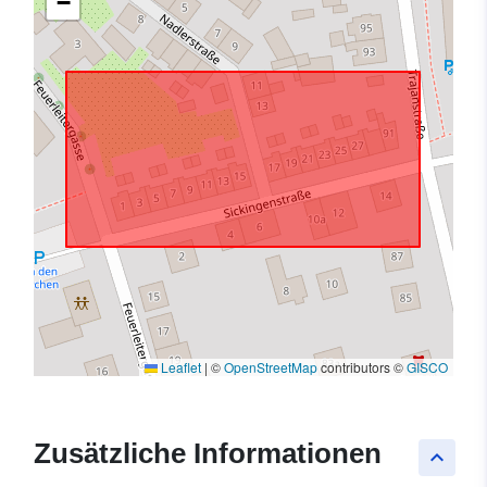
−
Leaflet
|
©
OpenStreetMap
contributors ©
GISCO
Zusätzliche Informationen
keyboard_arrow_up