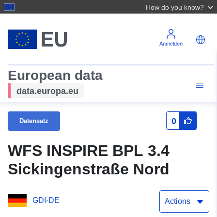
How do you know?
Anmelden
European data
data.europa.eu
0
Datensatz
WFS INSPIRE BPL 3.4
Sickingenstraße Nord
GDI-DE
Actions