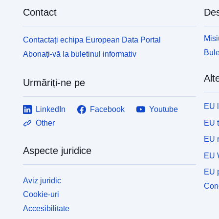
Contact
Des
Misi
Contactați echipa European Data Portal
Bule
Abonați-vă la buletinul informativ
Alte
Urmăriți-ne pe
EU 
LinkedIn
Facebook
Youtube
EU 
Other
EU r
Aspecte juridice
EU 
EU p
Aviz juridic
Cone
Cookie-uri
Accesibilitate