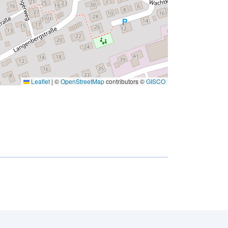
Leaflet
|
©
OpenStreetMap
contributors ©
GISCO