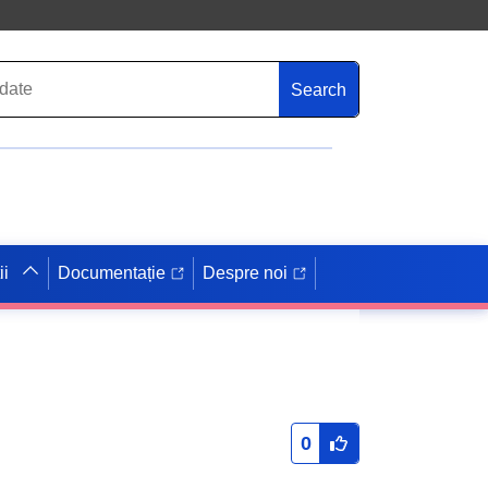
Search
ii
Documentație
Despre noi
0