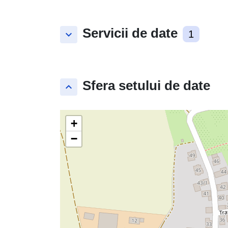
Servicii de date
keyboard_arrow_down
1
Sfera setului de date
keyboard_arrow_up
+
−