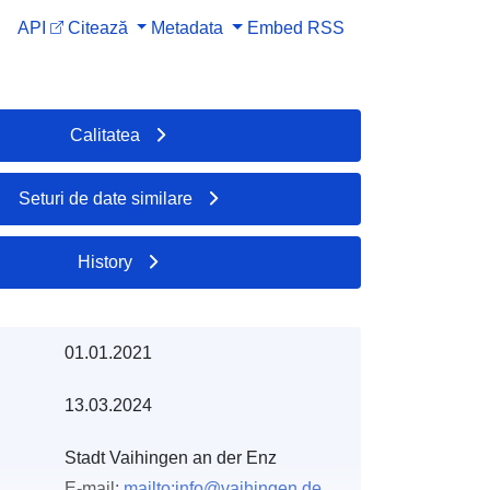
API
Citează
Metadata
Embed
RSS
Calitatea
Seturi de date similare
History
01.01.2021
13.03.2024
Stadt Vaihingen an der Enz
E-mail:
mailto:info@vaihingen.de