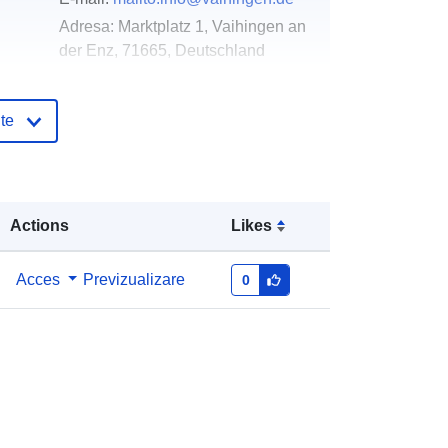
Adresa:
Marktplatz 1, Vaihingen an
der Enz, 71665, Deutschland
Adresă URL:
http://www.vaihingen.de
te
log:
Adăugat la data.europa.eu:
21 February
2026
Informații actualizate la data a.europa.eu:
Actions
Likes
04 August 2026
Acces
Previzualizare
0
Coordonate:
[ [ 8.9392286,
48.9958576 ], [ 8.9424396,
48.9958576 ], [ 8.9424396,
48.9931819 ], [ 8.9392286,
48.9931819 ], [ 8.9392286,
48.9958576 ] ]
Tip:
Polygon