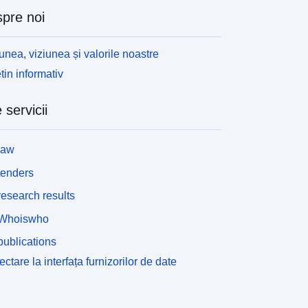
pre noi
unea, viziunea și valorile noastre
tin informativ
 servicii
law
tenders
esearch results
Whoiswho
ublications
ctare la interfața furnizorilor de date