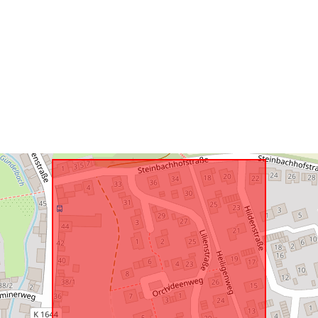
Conform cu:
uriRef: