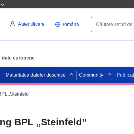
Autentificare
română
ru date europene
Maturitatea datelor deschise
Community
Publicaț
L „Steinfeld”
g BPL „Steinfeld”