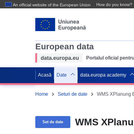
How do you know?
An official website of the European Union
European data
data.europa.eu
Portalul oficial pent
Acasă
Date
data.europa academy
Home
Seturi de date
WMS XPlanung BP
WMS XPlanun
Set de date