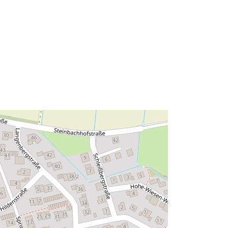
Resursă:
http://data.europa.eu/eli/reg/2009/97
6
http://data.europa.eu/88u/dataset/60
9c2ea7-3438-43ae-b4ed-
0fa34bf58d85