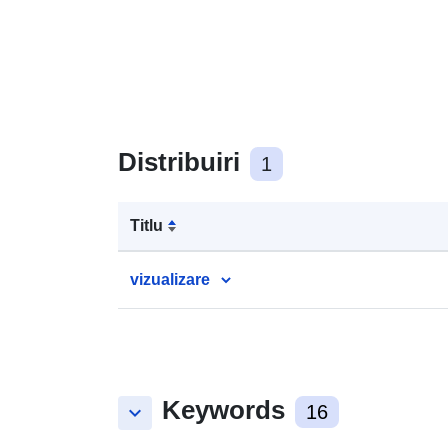
Distribuiri
1
Titlu
vizualizare
Keywords
keyboard_arrow_down
16