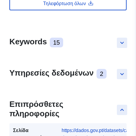
Τηλεφόρτωση όλων
Keywords
15
keyboard_arrow_down
Υπηρεσίες δεδομένων
2
keyboard_arrow_down
Επιπρόσθετες
keyboard_arrow_up
πληροφορίες
Σελίδα
https://dados.gov.pt/datasets/carta-