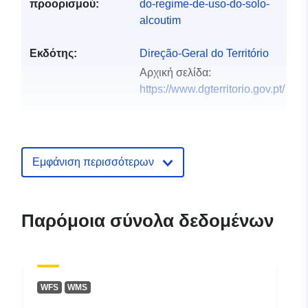
προορισμού:
do-regime-de-uso-do-solo-
alcoutim
Εκδότης:
Direção-Geral do Território
Αρχική σελίδα:
https://www.dgterritorio.gov.pt/
Αρχείο
Προστίθεται στο data.europa.eu:
2
καταλόγου:
July 2025
Επικαιροποιήθηκε στα data.europa
Εμφάνιση περισσότερων
03 August 2026
Αναγνωριστικά:
60d202220781901dea63328f
Παρόμοια σύνολα δεδομένων
uriRef:
http://data.europa.eu/88u/datas
Δικαιώματα
public
WFS
WMS
πρόσβασης: