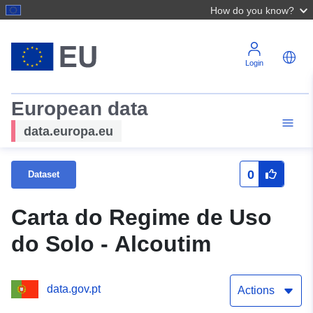
How do you know?
Login
European data
data.europa.eu
0
Dataset
Carta do Regime de Uso
do Solo - Alcoutim
data.gov.pt
Actions