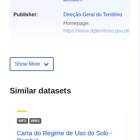
Publisher:
Direção-Geral do Território
Homepage:
https://www.dgterritorio.gov.pt/
Catalogue
Added to data.europa.eu:
25
Record:
July 2025
Updated on data.europa.eu:
Show More
03 August 2026
Identifiers:
60d202220781901dea63328f
Similar datasets
uriRef:
http://data.europa.eu/88u/datas
Access Rights:
public
WFS
WMS
Carta do Regime de Uso do Solo -