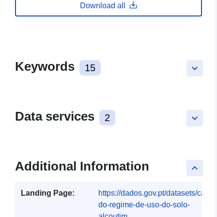
Download all
Keywords
15
keyboard_arrow_down
Data services
2
keyboard_arrow_down
Additional Information
keyboard_arrow_up
Landing Page:
https://dados.gov.pt/datasets/carta-
do-regime-de-uso-do-solo-
alcoutim