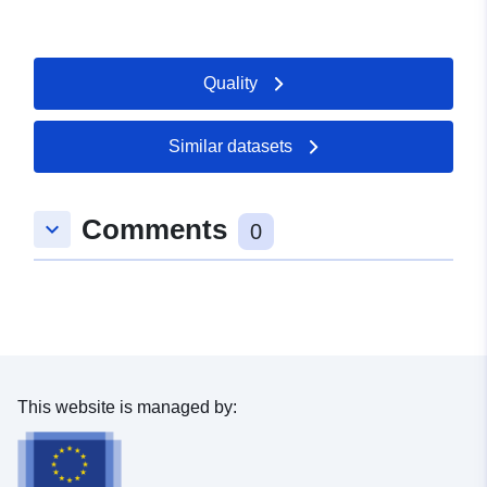
Quality
Similar datasets
Comments
keyboard_arrow_down
0
This website is managed by: