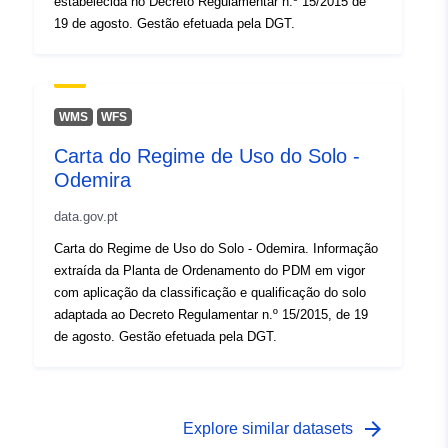
estabelecida no Decreto Regulamentar n.º 15/2015 de
19 de agosto. Gestão efetuada pela DGT.
WMS
WFS
Carta do Regime de Uso do Solo -
Odemira
data.gov.pt
Carta do Regime de Uso do Solo - Odemira. Informação
extraída da Planta de Ordenamento do PDM em vigor
com aplicação da classificação e qualificação do solo
adaptada ao Decreto Regulamentar n.º 15/2015, de 19
de agosto. Gestão efetuada pela DGT.
arrow_forward
Explore similar datasets