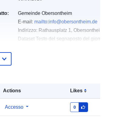
tto:
Gemeinde Obersontheim
E-mail:
mailto:info@obersontheim.de
Indirizzo:
Rathausplatz 1, Obersontheim, 74423, Deuts
Dataset Testo del segnaposto del giorno della risoluz
http://www.obersontheim.de
Aggiunta a data.europa.eu:
21
February 2026
Aggiornato su data.europa.eu:
04
August 2026
Actions
Likes
Coordinate:
[ [ 9.8288341,
Accesso
0
49.0587585 ], [ 9.8316082,
49.0587585 ], [ 9.8316082,
49.0569334 ], [ 9.8288341,
49.0569334 ], [ 9.8288341,