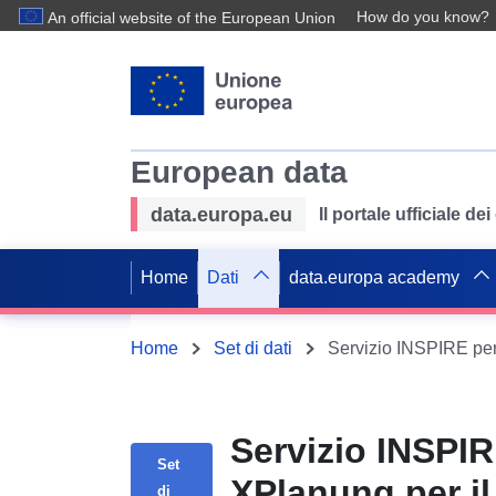
How do you know?
An official website of the European Union
European data
data.europa.eu
Il portale ufficiale de
Home
Dati
data.europa academy
Home
Set di dati
Servizio INSPIR
Set
XPlanung per il
di