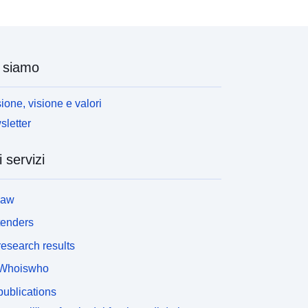
 siamo
ione, visione e valori
letter
i servizi
law
tenders
esearch results
Whoiswho
ublications