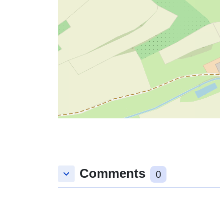
Comments
keyboard_arrow_down
0