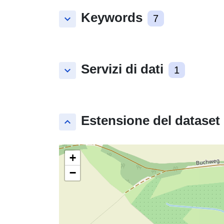
Keywords
keyboard_arrow_down
7
Servizi di dati
keyboard_arrow_down
1
Estensione del dataset
keyboard_arrow_up
+
−