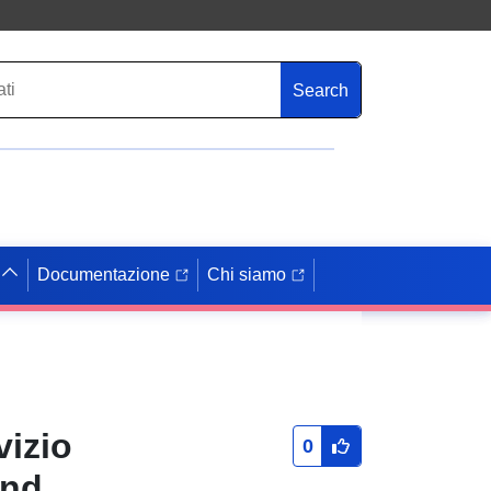
Search
Documentazione
Chi siamo
vizio
0
Änd.