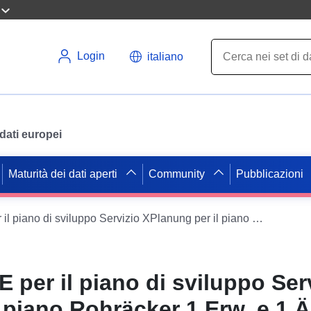
Login
italiano
i dati europei
Maturità dei dati aperti
Community
Pubblicazioni
Servizio INSPIRE per il piano di sviluppo Servizio XPlanung per il piano Rohräcker 1 Erw. e 1.Änd. (XPlanGML 5.0.1) (INSPIRE GML)
E per il piano di sviluppo Ser
 piano Rohräcker 1 Erw. e 1.