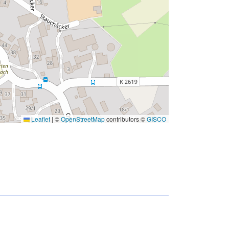
Leaflet
|
©
OpenStreetMap
contributors ©
GISCO