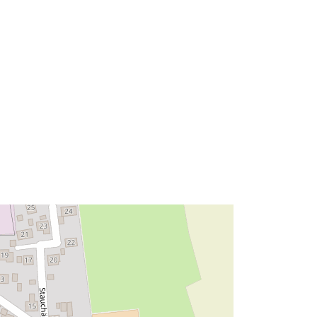
49.0587585 ] ]
Tipo:
Polygon
Risorsa:
http://data.europa.eu/eli/reg/2009/97
6
http://data.europa.eu/88u/dataset/61
0c4dde-57e3-43cc-97ff-
5df4a0364939