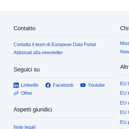
Contatto
Chi
Miss
Contatta il team di European Data Portal
News
Abbonati alla newsletter
Altr
Seguici su
EU 
LinkedIn
Facebook
Youtube
EU 
Other
EU r
Aspetti giuridici
EU 
EU p
Note legali