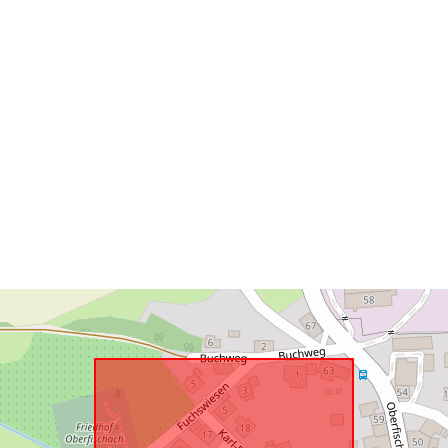
Conforme a:
uriRef: