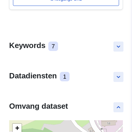
Keywords
7
keyboard_arrow_down
Datadiensten
1
keyboard_arrow_down
Omvang dataset
keyboard_arrow_up
+