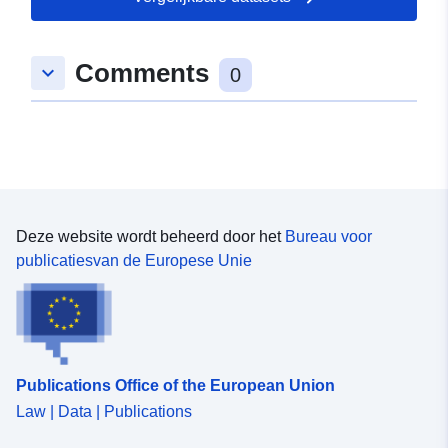
Ruimtelijk:
Coördinaten:
[ [ 9.8288341,
Comments
keyboard_arrow_down
49.0587585 ], [ 9.8316082,
0
49.0587585 ], [ 9.8316082,
49.0569334 ], [ 9.8288341,
49.0569334 ], [ 9.8288341,
49.0587585 ] ]
Soort:
Polygon
Deze website wordt beheerd door het
Bureau voor
Is conform:
Bron:
publicatiesvan de Europese Unie
http://data.europa.eu/eli/reg/2009/
uriRef:
http://data.europa.eu/88u/dataset
57e3-43cc-97ff-5df4a0364939
Publications Office of the European Union
Law | Data | Publications