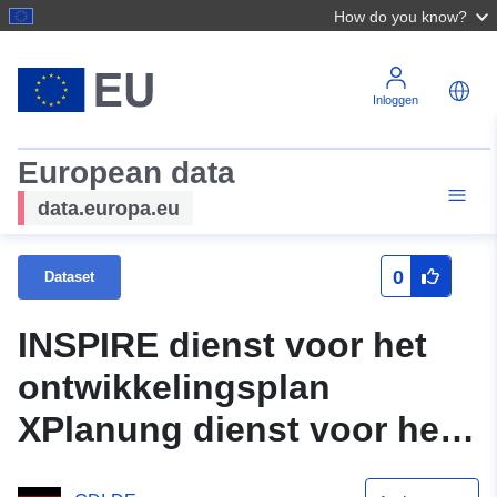
How do you know?
Inloggen
European data
data.europa.eu
0
Dataset
INSPIRE dienst voor het
ontwikkelingsplan
XPlanung dienst voor het
plan Rohräcker 1 Erw. en