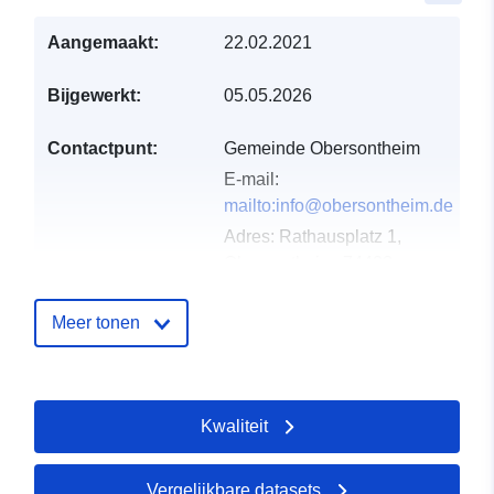
Aangemaakt:
22.02.2021
Bijgewerkt:
05.05.2026
Contactpunt:
Gemeinde Obersontheim
E-mail:
mailto:info@obersontheim.de
Adres:
Rathausplatz 1,
Obersontheim, 74423,
Deutschland
URL:
Meer tonen
http://www.obersontheim.de
Catalogusregister
Toegevoegd aan data.europa.eu:
Kwaliteit
:
21 February 2026
Bijgewerkt op data.europa.eu:
04
August 2026
Vergelijkbare datasets