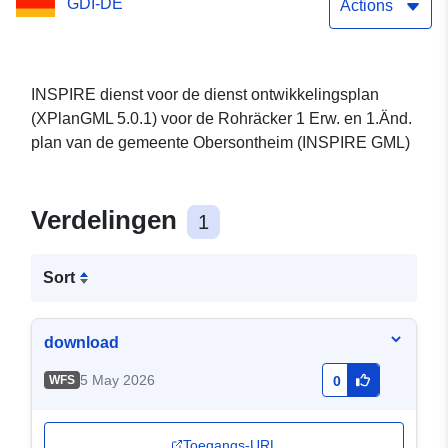
GDI-DE
1.Änd. (XPlanGML 5.0.1)
Actions
(INSPIRE GML)
INSPIRE dienst voor de dienst ontwikkelingsplan
(XPlanGML 5.0.1) voor de Rohräcker 1 Erw. en 1.Änd.
plan van de gemeente Obersontheim (INSPIRE GML)
Verdelingen
1
Sort
download
5 May 2026
WFS
0
Toegangs-URL