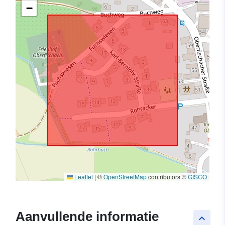
−
Leaflet
|
©
OpenStreetMap
contributors ©
GISCO
Aanvullende informatie
keyboard_arrow_up