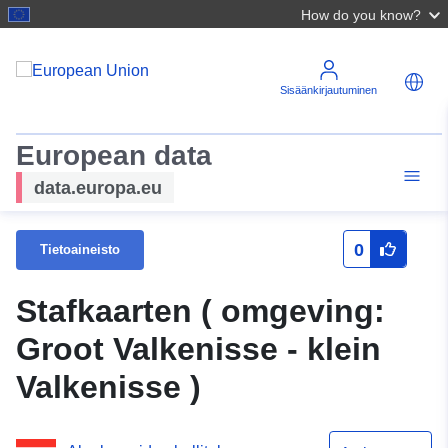
How do you know?
Sisäänkirjautuminen
European data
data.europa.eu
0
Tietoaineisto
Stafkaarten ( omgeving:
Groot Valkenisse - klein
Valkenisse )