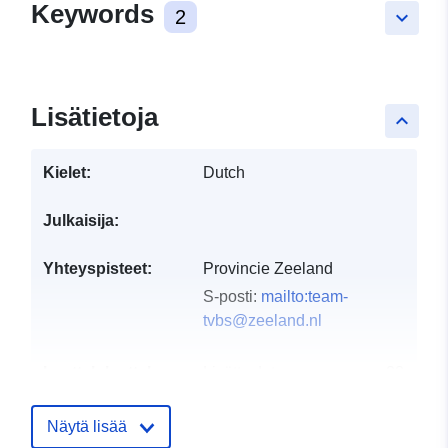
Keywords
2
keyboard_arrow_down
Lisätietoja
keyboard_arrow_up
Kielet:
Dutch
Julkaisija:
Yhteyspisteet:
Provincie Zeeland
S-posti:
mailto:team-
tvbs@zeeland.nl
Luetteloluetteloa
Lisätty dataan.europa.eu:
28
koskeva rekisteri:
July 2026
Päivitetty data.europa.eu:
29
Näytä lisää