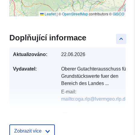
Leaflet
|
©
OpenStreetMap
contributors ©
GISCO
Doplňující informace
keyboard_arrow_up
Aktualizováno:
22.06.2026
Vydavatel:
Oberer Gutachterausschuss für
Grundstückswerte fuer den
Bereich des Landes ...
E-mail:
mailto:oga.rlp@lvermgeo.rlp.de
Katalogový
Přidáno do data.europa.eu:
záznam:
21 February 2026
Aktualizace údajů.europa.eu:
Zobrazit více