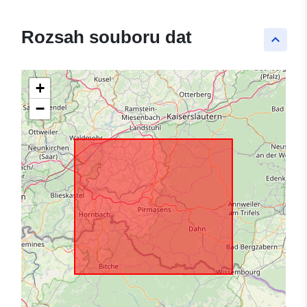
Rozsah souboru dat
keyboard_arrow_up
+
−