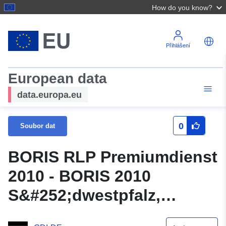
How do you know?
Přihlášení
European data
data.europa.eu
0
Soubor dat
BORIS RLP Premiumdienst
2010 - BORIS 2010
S&#252;dwestpfalz,
Pirmasens,