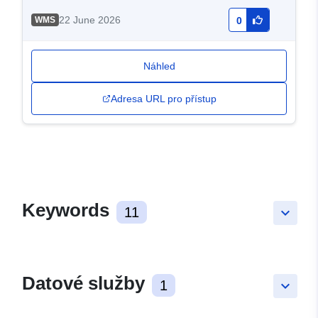
22 June 2026
WMS
0
Náhled
Adresa URL pro přístup
Keywords
11
keyboard_arrow_down
Datové služby
1
keyboard_arrow_down