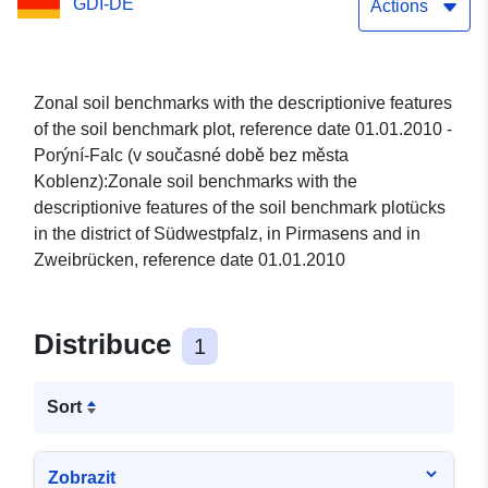
GDI-DE
Zweibr&#252;cz
Actions
Zonal soil benchmarks with the descriptionive features
of the soil benchmark plot, reference date 01.01.2010 -
Porýní-Falc (v současné době bez města
Koblenz):Zonale soil benchmarks with the
descriptionive features of the soil benchmark plotücks
in the district of Südwestpfalz, in Pirmasens and in
Zweibrücken, reference date 01.01.2010
Distribuce
1
Sort
Zobrazit