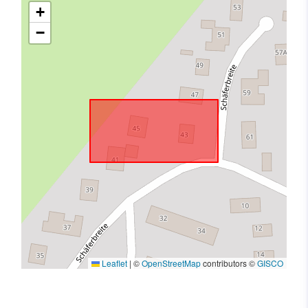
+
−
Leaflet
|
©
OpenStreetMap
contributors ©
GISCO