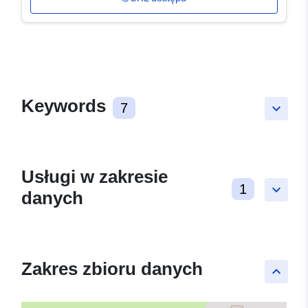
Keywords
7
keyboard_arrow_down
Usługi w zakresie
1
keyboard_arrow_down
danych
Zakres zbioru danych
keyboard_arrow_up