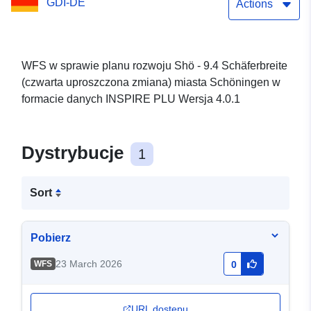
GDI-DE
Schöningen
Actions
WFS w sprawie planu rozwoju Shö - 9.4 Schäferbreite
(czwarta uproszczona zmiana) miasta Schöningen w
formacie danych INSPIRE PLU Wersja 4.0.1
Dystrybucje
1
Sort
Pobierz
23 March 2026
WFS
0
URL dostępu