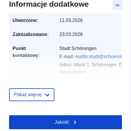
Informacje dodatkowe
keyboard_arrow_up
Utworzone:
11.03.2026
Zaktualizowane:
23.03.2026
Punkt
Stadt Schöningen
kontaktowy:
E-mail:
mailto:stadt@schoeningen
Adres:
Markt 1, Schöningen, D-38
Deutschland
URL:
https://www.schoeningen.de/leben
wohnen/bauleitplanung/bauleitplae
Pokaż więcej
Zapis katalogu:
Dodany do data.europa.eu:
21
March 2026
Jakość
Zaktualizowano dane.europa.eu: