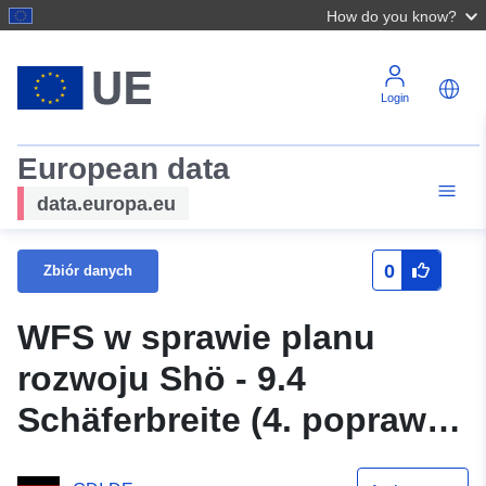
How do you know?
Login
European data
data.europa.eu
0
Zbiór danych
WFS w sprawie planu
rozwoju Shö - 9.4
Schäferbreite (4. poprawka
uproszczona) miasta