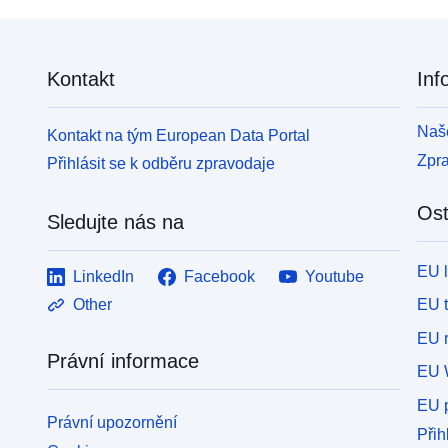
Kontakt
Inf
Naše
Kontakt na tým European Data Portal
Zpr
Přihlásit se k odběru zpravodaje
Ost
Sledujte nás na
EU 
LinkedIn
Facebook
Youtube
EU 
Other
EU r
Právní informace
EU 
EU p
Právní upozornění
Přih