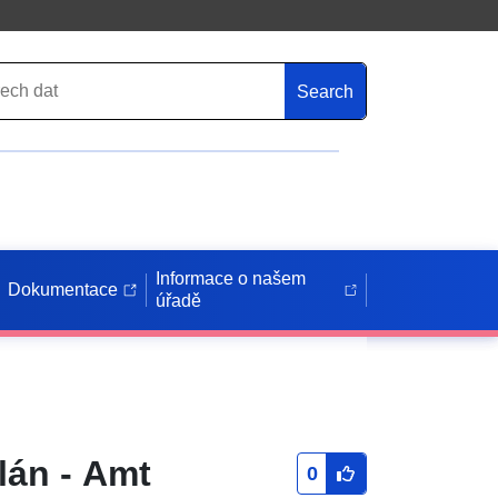
Search
Informace o našem
Dokumentace
úřadě
lán - Amt
0