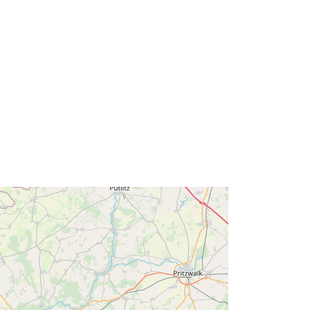
http://data.europa.eu/88u/dataset/61
9bd9c3-8cc9-4922-8ade-
1b3c49d1a511