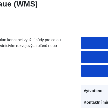
laue (WMS)
lán koncepci využití půdy pro celou
řednictvím rozvojových plánů nebo
Vytvořeno:
Kontaktní mís