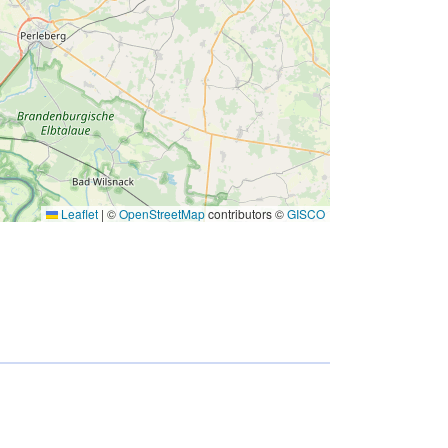
Leaflet
|
©
OpenStreetMap
contributors ©
GISCO