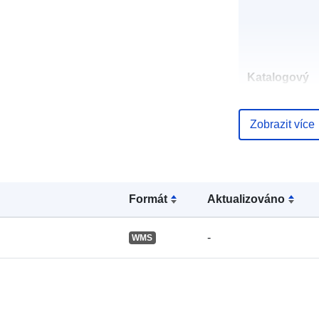
Katalogový
záznam:
Zobrazit více
Místní:
Formát
Aktualizováno
-
WMS
Identifikátory