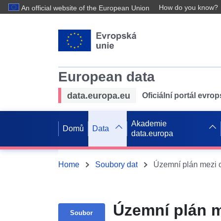
How do you know?
An official website of the European Union
European data
data.europa.eu
Oficiální portál evro
Akademie
Domů
Data
data.europa
Home
Soubory dat
Územní plán m
Soubor