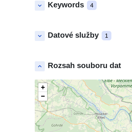
Keywords
keyboard_arrow_down
4
Datové služby
keyboard_arrow_down
1
Rozsah souboru dat
keyboard_arrow_up
+
−