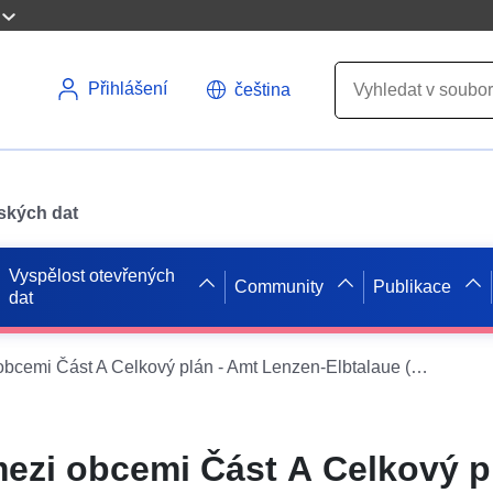
Přihlášení
čeština
pských dat
Vyspělost otevřených
Community
Publikace
dat
Územní plán mezi obcemi Část A Celkový plán - Amt Lenzen-Elbtalaue (WMS)
ezi obcemi Část A Celkový p