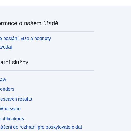
ormace o našem úřadě
 poslání, vize a hodnoty
avodaj
atní služby
law
tenders
esearch results
Whoiswho
ublications
lášení do rozhraní pro poskytovatele dat