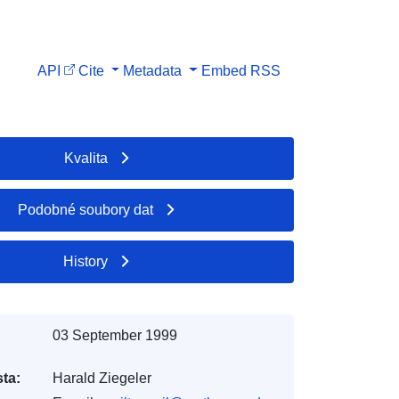
API
Cite
Metadata
Embed
RSS
Kvalita
Podobné soubory dat
History
03 September 1999
ta:
Harald Ziegeler