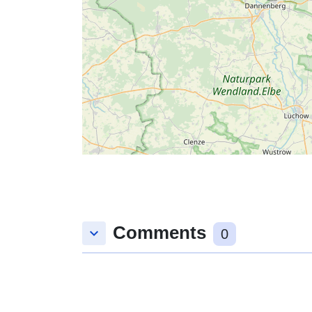
Comments
keyboard_arrow_down
0